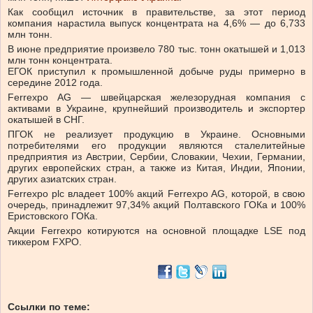
Как сообщил источник в правительстве, за этот период
компания нарастила выпуск концентрата на 4,6% — до 6,733
млн тонн.
В июне предприятие произвело 780 тыс. тонн окатышей и 1,013
млн тонн концентрата.
ЕГОК приступил к промышленной добыче руды примерно в
середине 2012 года.
Ferrexpo AG — швейцарская железорудная компания с
активами в Украине, крупнейший производитель и экспортер
окатышей в СНГ.
ПГОК не реализует продукцию в Украине. Основными
потребителями его продукции являются сталелитейные
предприятия из Австрии, Сербии, Словакии, Чехии, Германии,
других европейских стран, а также из Китая, Индии, Японии,
других азиатских стран.
Ferrеxpo plc владеет 100% акций Ferrexpo AG, которой, в свою
очередь, принадлежит 97,34% акций Полтавского ГОКа и 100%
Еристовского ГОКа.
Акции Ferrexpo котируются на основной площадке LSE под
тиккером FXPO.
Ссылки по теме: