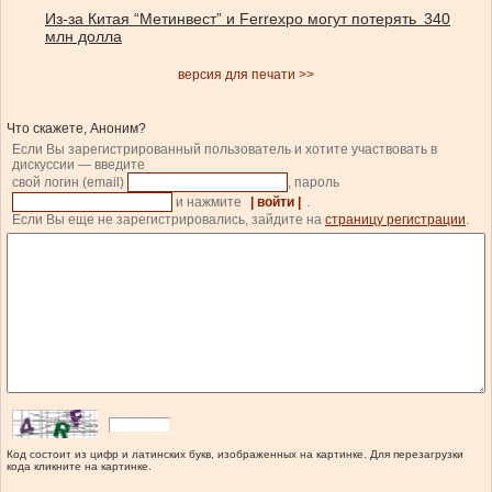
Из-за Китая “Метинвест” и Ferrexpo могут потерять 340
млн долла
версия для печати >>
Что скажете, Аноним?
Если Вы зарегистрированный пользователь и хотите участвовать в
дискуссии — введите
свой логин (email)
, пароль
и нажмите
| войти |
.
Если Вы еще не зарегистрировались, зайдите на
страницу регистрации
.
Код состоит из цифр и латинских букв, изображенных на картинке. Для перезагрузки
кода кликните на картинке.