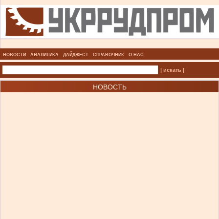
НОВОСТИ
АНАЛИТИКА
ДАЙДЖЕСТ
СПРАВОЧНИК
О НАС
| искать |
НОВОСТЬ