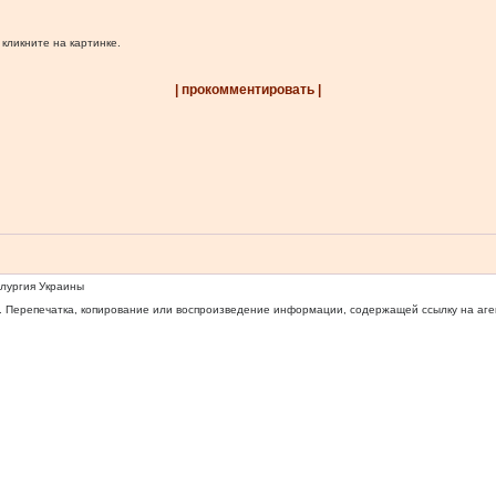
 кликните на картинке.
| прокомментировать |
ллургия Украины
 Перепечатка, копирование или воспроизведение информации, содержащей ссылку на агентс