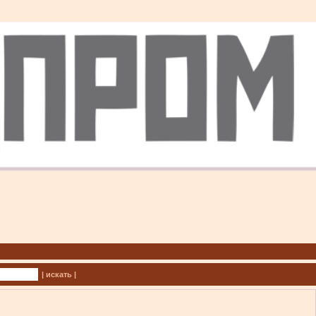
| искать |