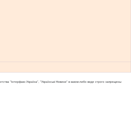
тва "Iнтерфакс-Україна", "Українськi Новини" в каком-либо виде строго запрещены