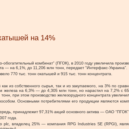
окатышей на 14%
о-обогатительный комбинат” (ПГОК), в 2010 году увеличила произ
а — на 6,1%, до 11,206 млн тонн, передает “Интерфакс-Украина”.
ело 770 тыс. тонн окатышей и 915 тыс. тонн концентрата.
 как из собственного сырья, так и из закупаемого, на 3% по сра
м железа на 6,3% — до 4,305 млн тонн, но нарастил на 7,2% с 
 тонн, при этом производство железорудного концентрата увеличил
особом. Основными потребителями его продукции являются компан
очередь, принадлежит 97,31% акций основного актива — ОАО “ПГОК”
007 года.
po plc, владелец 25% — компания RPG Industries SE (RPGI), я
ерланды).