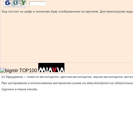
Код состоит из цифр и латинских букв, изображенных на картинке. Для перезагрузки кода
(c) Укррудпром — новости металлургии: цветная металлургия, черная металлургия, мета
При цитировании и использовании материалов ссылка на
www.ukrrudprom.ua
обязательна.
Сделано в miavia estudia.