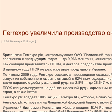
Ferrexpo увеличила производство 
[14:20 10 января 2011 года ]
Британская Ferrexpo plc, контролирующая ОАО “Полтавский горн
сравнению с предыдущим годом — до 9,966 млн тонн, концентрат
Как сообщил представитель ПГОКа, в декабре предприятие произв
В прошлом году ПГОК не реализовывал продукцию в Украине.
По итогам 2009 года Ferrexpo сократила производство окатышей
выпуск из собственного сырья окатышей с 62%-ным содержание
также нарастило добычу железной руды на 2,8% — до 28,547 млн
ПГОК специализируется на добыче железной руды карьерным сп
стран, а также Китая.
Ferrеxpo plc владеет 100% акций Ferrexpo AG, которой, в свою 
Ferrexpo plc котируется на Лондонской фондовой бирже с июня 2
Украинский бизнесмен Константин Жеваго владеет 51% Ferrex
Европе угольной компании New World Resources N.V. (NWR, Нид