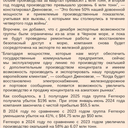
объем производства за квартал превысил 1 млн тонн, и второй
год подряд производство превышало уровень 6 млн тонн”, —
констатировал Дженовезе, — “Это более 50% нашей довоенной
мощности и приемлемые производственные показатели,
учитывая все вызовы, с которыми мы столкнулись в течение
четвертого года войны”.
Впрочем, он добавил, что с декабря экспортные возможности
группы были ограничены из-за атак в Черном море, и пока
не будут проведены ремонтные работы и восстановлен
безопасный доступ к морю, компания снова будет
сосредоточена на экспорте по железной дороге.
“
Благодаря мощностям, которые нам могут обеспечить
государственные коммунальные предприятия, сейчас
мы эксплуатируем одну линию по производству окатышей
с дополнительным производством концентрата и имеем
возможность производить и экспортировать нашу продукцию
европейским клиентам”, — сообщил Дженовезе, — “Когда будет
восстановлено электроснабжение, железнодорожное
и портовое сообщение, появится возможность увеличить
производство и продажу концентрата на азиатских рынках”.
Как сообщалось, в 1 полугодии 2025 года группа Ferrexpo
получила убыток $196 млн. При этом январь-июнь 2024 года
компания закончила с чистой прибылью $55,5 млн.
В 2024 году по сравнению с 2023 годом группа Ferrexpo
уменьшила убыток на 41%, с $84,75 млн до $50 млн.
Ferrexpo в 2024 году по сравнению с 2023 годом увеличила
производство окатышей на 58% до 6,07 млн тонн.