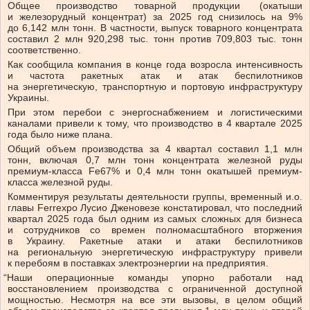
Общее производство товарной продукции
(
окатыши
и железорудный концентрат) за 2025 год снизилось на 9%
до 6,142 млн тонн. В частности, выпуск товарного концентрата
составил 2 млн 920,298 тыс. тонн против 709,803 тыс. тонн
соответственно.
Как сообщила компания в конце года возросла интенсивность
и частота ракетных атак и атак беспилотников
на энергетическую, транспортную и портовую инфраструктуру
Украины.
При этом перебои с энергоснабжением и логистическими
каналами привели к тому, что производство в 4 квартале 2025
года было ниже плана.
Общий объем производства за 4 квартал составил 1,1 млн
тонн, включая 0,7 млн тонн концентрата железной руды
премиум-класса Fe67% и 0,4 млн тонн окатышей премиум-
класса железной руды.
Комментируя результаты деятельности группы, временный и.о.
главы Ferrexpo Лусио Дженовезе констатировал, что последний
квартал 2025 года был одним из самых сложных для бизнеса
и сотрудников со времен полномасштабного вторжения
в Украину. Ракетные атаки и атаки беспилотников
на региональную энергетическую инфраструктуру привели
к перебоям в поставках электроэнергии на предприятия.
“
Наши операционные команды упорно работали над
восстановлением производства с ограниченной доступной
мощностью. Несмотря на все эти вызовы, в целом общий