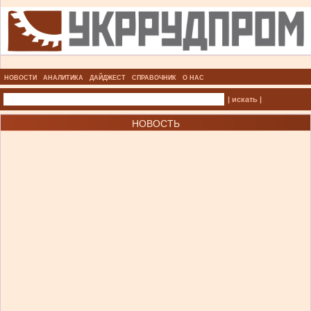
НОВОСТИ
АНАЛИТИКА
ДАЙДЖЕСТ
СПРАВОЧНИК
О НАС
| искать |
НОВОСТЬ