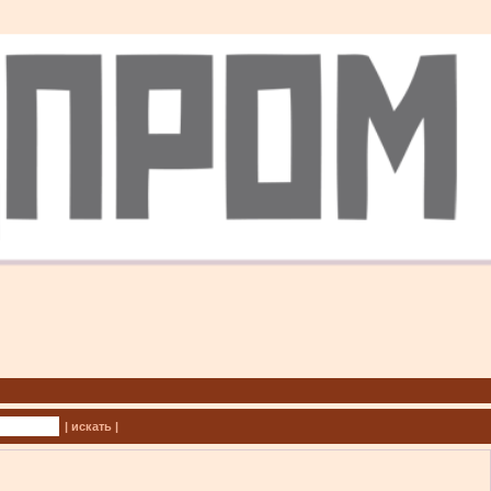
| искать |