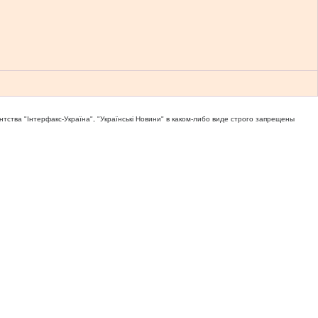
тва "Iнтерфакс-Україна", "Українськi Новини" в каком-либо виде строго запрещены