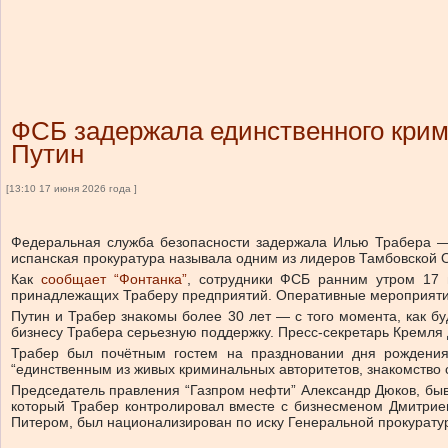
ФСБ задержала единственного крими
Путин
[13:10 17 июня 2026 года ]
Федеральная служба безопасности задержала Илью Трабера — 
испанская прокуратура называла одним из лидеров Тамбовской 
Как
сообщает “Фонтанка”
, сотрудники ФСБ ранним утром 17 
принадлежащих Траберу предприятий. Оперативные мероприятия
Путин и Трабер знакомы более 30 лет — с того момента, как б
бизнесу Трабера серьезную поддержку. Пресс-секретарь Кремля
Трабер был почётным гостем на праздновании дня рождени
“единственным из живых криминальных авторитетов, знакомство 
Председатель правления “Газпром нефти” Александр Дюков, бы
который Трабер контролировал вместе с бизнесменом Дмитрием
Питером, был национализирован по иску Генеральной прокурату