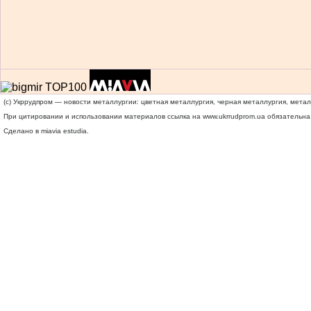
(c) Укррудпром — новости металлургии: цветная металлургия, черная металлургия, мета
При цитировании и использовании материалов ссылка на
www.ukrrudprom.ua
обязательна.
Сделано в miavia estudia.