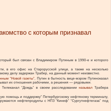
акомство с которым признавал
оторый был связан с Владимиром Путиным в 1990-е и которого
и, в его офис на Старорусской улице, а также на несколько
кому делу задержан Трабер, на данный момент неизвестно.
нным “Новой газеты”
, Путин в бытность вице-мэром Путиноказал
азывал их отношения рабочими, а решения — рядовыми.
. Телеканал “Дождь” в своем расследовании
называл
Трабера
зную помощь и поддержку” Петербургскому нефтяному терминалу,
гружаются нефтепродукты с НПЗ “Кинеф” “Сургутнефтегаза” под