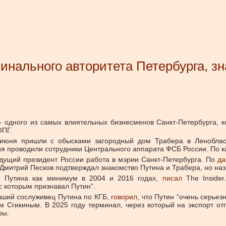
нального авторитета Петербурга, зн
одного из самых влиятельных бизнесменов Санкт-Петербурга, к
ОПГ.
июня пришли с обысками загородный дом Трабера в Ленобласт
 проводили сотрудники Центрального аппарата ФСБ России. По ка
удущий президент России работа в мэрии Санкт-Петербурга. По
да
 Дмитрий Песков подтверждал знакомство Путина и Трабера, но н
я Путина как минимум в 2004 и 2016 годах,
писал
The Insider
с которым признавал Путин”.
вший сослуживец Путина по КГБ,
говорил
, что Путин “очень серье
 Сгикиным. В 2025 году терминал, через который на экспорт от
ры.