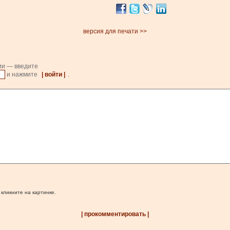
версия для печати >>
ии — введите
и нажмите
| войти |
.
 кликните на картинке.
| прокомментировать |