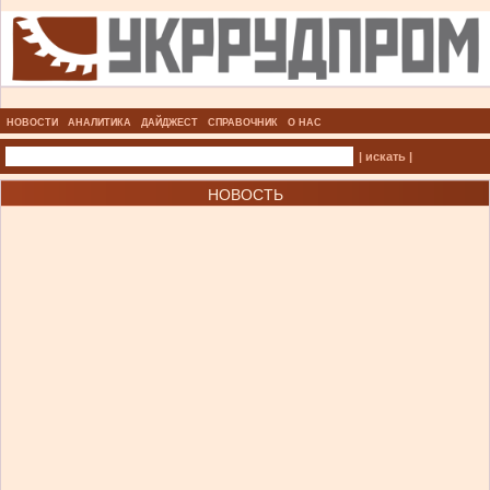
НОВОСТИ
АНАЛИТИКА
ДАЙДЖЕСТ
СПРАВОЧНИК
О НАС
| искать |
НОВОСТЬ