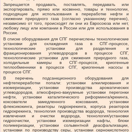
Запрещается продавать, поставлять, передавать или
экспортировать, прямо или косвенно, товары и технологии,
подходящие для использования в переработке нефти и
сжижении природного газа (согласно указанному перечню),
независимо от того, происходят ли они из Евросоюза или нет,
любому лицу или компании в России или для использования в
России.
В списке оборудования для СПГ перечислены технологические
установки для охлаждения газа в СПГ-процессе,
технологические установки для разделения и
фракционирования углеводородов в процессе СПГ,
технологические установки для сжижения природного газа,
холодильные камеры в СПГ-процессе, криогенные
теплообменники в процессе СПГ, криогенные насосы в
процессе СПГ.
В перечень подсанкционного оборудования для
нефтепереработки попали: установки алкилирования и
изомеризации, установки производства ароматических
углеводородов, атмосферно-вакуумные установки перегонки
нефти, установки каталитического риформинга/крекинга,
коксователи замедленного коксования, установки
флексикокинга, реакторы гидрокрекинга, корпуса реакторов
гидрокрекинга, технология производства водорода, технология
извлечения и очистки водорода, технология/установки
гидроочистки, установки изомеризации нафты, блоки
полимеризации, установки сольвентной деасфальтизации,
установки по производству серы, установки сернокислотного