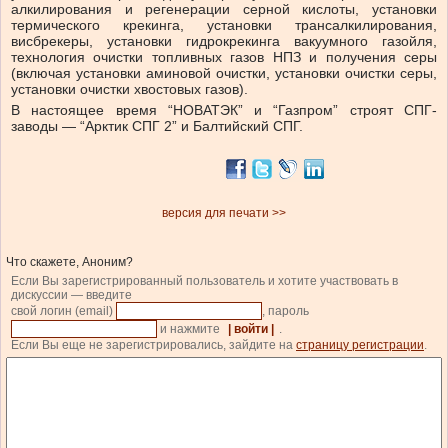
алкилирования и регенерации серной кислоты, установки
термического крекинга, установки трансалкилирования,
висбрекеры, установки гидрокрекинга вакуумного газойля,
технология очистки топливных газов НПЗ и получения серы
(включая установки аминовой очистки, установки очистки серы,
установки очистки хвостовых газов).
В настоящее время “НОВАТЭК” и “Газпром” строят СПГ-
заводы — “Арктик СПГ 2” и Балтийский СПГ.
версия для печати >>
Что скажете, Аноним?
Если Вы зарегистрированный пользователь и хотите участвовать в
дискуссии — введите
свой логин (email)
, пароль
и нажмите
| войти |
.
Если Вы еще не зарегистрировались, зайдите на
страницу регистрации
.