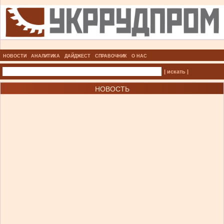
НОВОСТИ
АНАЛИТИКА
ДАЙДЖЕСТ
СПРАВОЧНИК
О НАС
| искать |
НОВОСТЬ