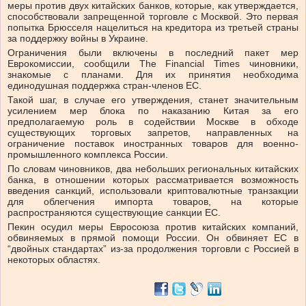
меры против двух китайских банков, которые, как утверждается,
способствовали запрещенной торговле с Москвой. Это первая
попытка Брюсселя нацелиться на кредитора из третьей страны
за поддержку войны в Украине.
Ограничения были включены в последний пакет мер
Еврокомиссии, сообщили The Financial Times чиновники,
знакомые с планами. Для их принятия необходима
единодушная поддержка стран-членов ЕС.
Такой шаг, в случае его утверждения, станет значительным
усилением мер блока по наказанию Китая за его
предполагаемую роль в содействии Москве в обходе
существующих торговых запретов, направленных на
ограничение поставок иностранных товаров для военно-
промышленного комплекса России.
По словам чиновников, два небольших региональных китайских
банка, в отношении которых рассматривается возможность
введения санкций, использовали криптовалютные транзакции
для облегчения импорта товаров, на которые
распространяются существующие санкции ЕС.
Пекин осудил меры Евросоюза против китайских компаний,
обвиняемых в прямой помощи России. Он обвиняет ЕС в
“двойных стандартах” из-за продолжения торговли с Россией в
некоторых областях.