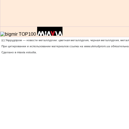
(c) Укррудпром — новости металлургии: цветная металлургия, черная металлургия, мета
При цитировании и использовании материалов ссылка на
www.ukrrudprom.ua
обязательна.
Сделано в miavia estudia.