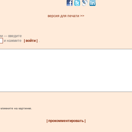
версия для печати >>
ии — введите
и нажмите
| войти |
.
 кликните на картинке.
| прокомментировать |