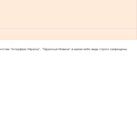
тва "Iнтерфакс-Україна", "Українськi Новини" в каком-либо виде строго запрещены