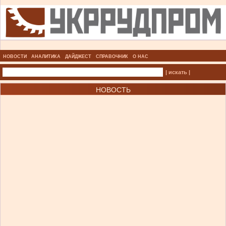
НОВОСТИ
АНАЛИТИКА
ДАЙДЖЕСТ
СПРАВОЧНИК
О НАС
| искать |
НОВОСТЬ