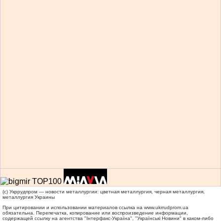
(c) Укррудпром — новости металлургии: цветная металлургия, черная металлургия,
металлургия Украины
При цитировании и использовании материалов ссылка на
www.ukrrudprom.ua
обязательна. Перепечатка, копирование или воспроизведение информации,
содержащей ссылку на агентства "Iнтерфакс-Україна", "Українськi Новини" в каком-либо