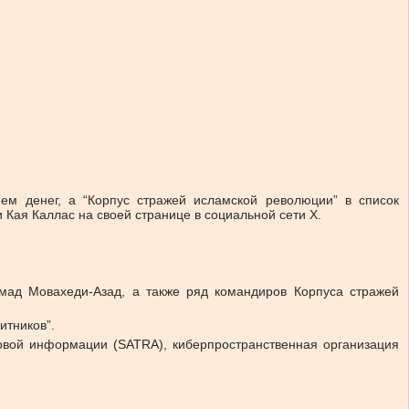
м денег, а “Корпус стражей исламской революции” в список
Кая Каллас на своей странице в социальной сети Х.
мад Мовахеди-Азад, а также ряд командиров Корпуса стражей
итников”.
овой информации (SATRA), киберпространственная организация