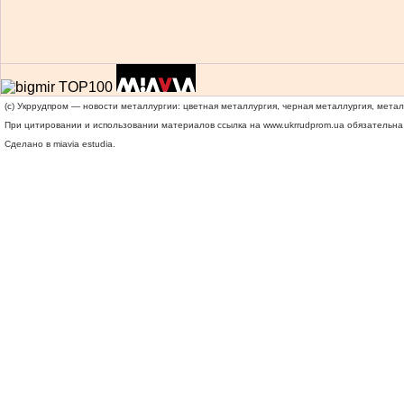
(c) Укррудпром — новости металлургии: цветная металлургия, черная металлургия, мета
При цитировании и использовании материалов ссылка на
www.ukrrudprom.ua
обязательна.
Сделано в miavia estudia.