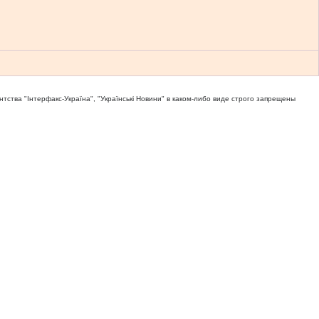
тва "Iнтерфакс-Україна", "Українськi Новини" в каком-либо виде строго запрещены