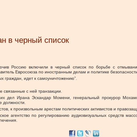
н в черный список
чив Россию включили в черный список по борьбе с отмывание
авитель Евросоюза по иностранным делам и политике безопасности 
ых граждан, идет к самоуничтожению”.
 связанные с ней транзакции.
нних дел Ирана Эскандар Момени, генеральный прокурор Мохам
е должности.
тов, к произвольным арестам политических активистов и правозащ
ское агентство по регулированию аудиовизуальных средств масс
печения.