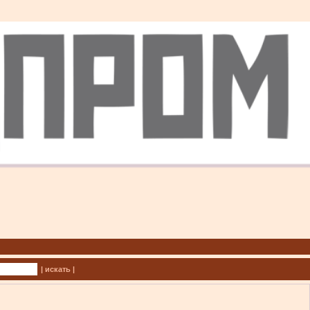
| искать |