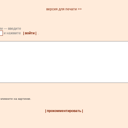
версия для печати >>
ии — введите
и нажмите
| войти |
.
 кликните на картинке.
| прокомментировать |