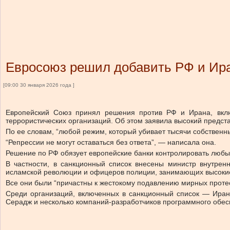
Евросоюз решил добавить РФ и Ира
[09:00 30 января 2026 года ]
Европейский Союз принял решения против РФ и Ирана, вклю
террористических организаций. Об этом заявила высокий предст
По ее словам, “любой режим, который убивает тысячи собственн
“Репрессии не могут оставаться без ответа”, — написала она.
Решение по РФ обязует европейские банки контролировать любые
В частности, в санкционный список внесены министр внутре
исламской революции и офицеров полиции, занимающих высоки
Все они были “причастны к жестокому подавлению мирных протес
Среди организаций, включенных в санкционный список — Иран
Серадж и несколько компаний-разработчиков программного обес