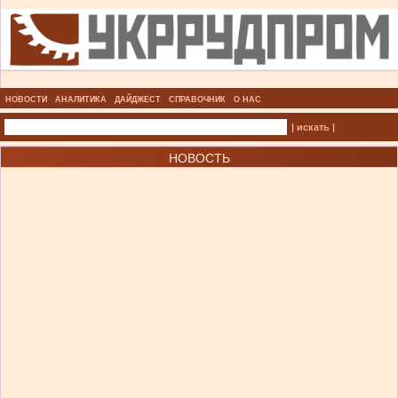
НОВОСТИ
АНАЛИТИКА
ДАЙДЖЕСТ
СПРАВОЧНИК
О НАС
| искать |
НОВОСТЬ