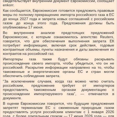
свидетельствует внутренний документ Еврокомиссии, сообщает
enkorr.
Как сообщается, Еврокомиссия готовится предложить правовые
меры по полному прекращению импорта российского газа в ЕС
до конца 2027 года и запрета новых соглашений с российским
газом до конца этого года. Предложения должны быть
опубликованы 17 июня.
Во внутреннем анализе предстоящих предложений
Еврокомиссии, с которым ознакомилось агентство Reuters,
говорится, что для обеспечения выполнения запрета ЕК
потребует информацию, включая срок действия, годовые
контрактные объемы, пункты назначения и даты заключения их
контрактов на российский газ.
Импортеры газа также будут обязаны раскрывать
происхождение своего импорта, чтобы убедиться, что он не
российский. Раскрытие информации направлено на то, чтобы
таможенные и энергетические органы ЕС и стран могли
обеспечить соблюдение запрета.
“За исключением случаев, когда газ можно четко считать
российским, предложение требует от импортеров
предоставлять таможенным органам документацию о
происхождении импортируемого газа”, — отмечается в
документе.
В оценке Еврокомиссии говорится, что будущие предложения
запретят терминалам ЕС с сжиженным природным газом
предоставлять услуги российским клиентам с 1 января 2026
года, с более длительным сроком — 17 июня 2026 года — для