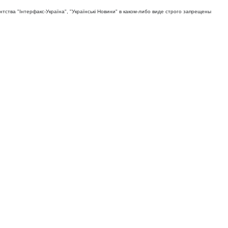
тва "Iнтерфакс-Україна", "Українськi Новини" в каком-либо виде строго запрещены