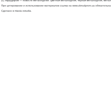
(c) Укррудпром — новости металлургии: цветная металлургия, черная металлургия, мета
При цитировании и использовании материалов ссылка на
www.ukrrudprom.ua
обязательна.
Сделано в miavia estudia.