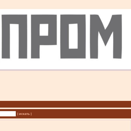
| искать |