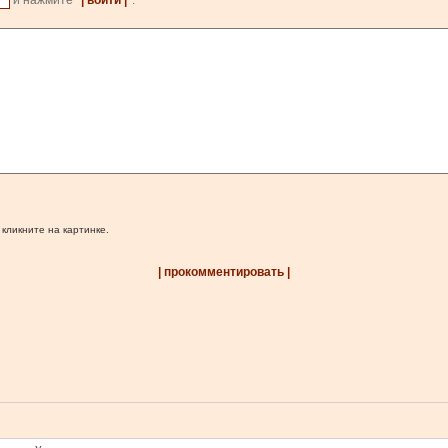
и нажмите
| войти |
.
 кликните на картинке.
| прокомментировать |