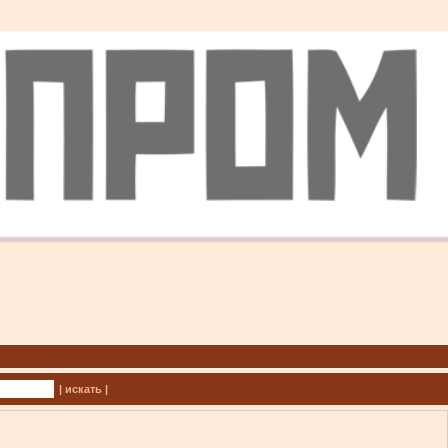
| искать |