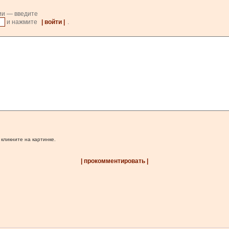
ии — введите
и нажмите
| войти |
.
 кликните на картинке.
| прокомментировать |