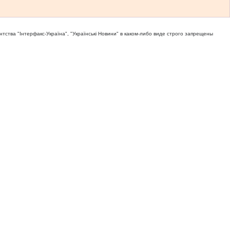
тва "Iнтерфакс-Україна", "Українськi Новини" в каком-либо виде строго запрещены