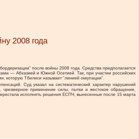
ну 2008 года
“бордеризации” после войны 2008 года. Средства предполагается
нами — Абхазией и Южной Осетией. Так, при участии российских
, которую Тбилиси называет “линией оккупации”.
мпенсаций. Суд указал на систематический характер нарушений
, чрезмерное применение силы, пытки и жестокое обращение,
я перестала исполнять решения ЕСПЧ, вынесенные после 15 марта