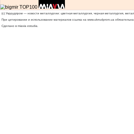
(c) Укррудпром — новости металлургии: цветная металлургия, черная металлургия, мета
При цитировании и использовании материалов ссылка на
www.ukrrudprom.ua
обязательна.
Сделано в miavia estudia.