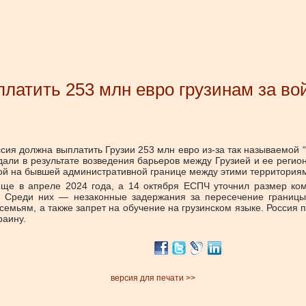
латить 253 млн евро грузинам за вой
ссия должна выплатить Грузии 253 млн евро из-за так называемой 
дали в результате возведения барьеров между Грузией и ее регио
ой на бывшей административной границе между этими территориями
еще в апреле 2024 года, а 14 октября ЕСПЧ уточнил размер ко
и. Среди них — незаконные задержания за пересечение границы
семьям, а также запрет на обучение на грузинском языке. Росси
раину.
версия для печати >>