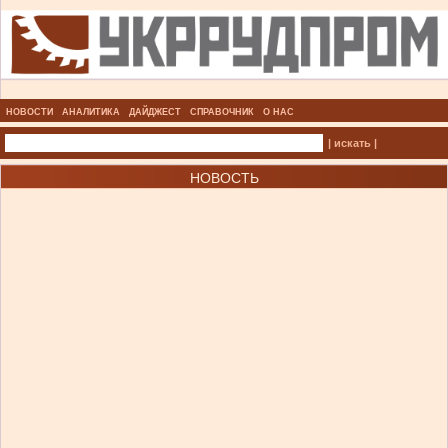
НОВОСТИ
АНАЛИТИКА
ДАЙДЖЕСТ
СПРАВОЧНИК
О НАС
| искать |
НОВОСТЬ