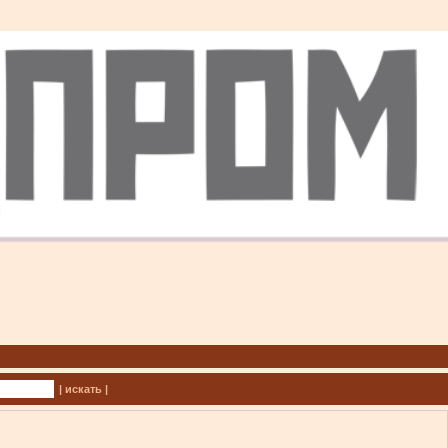
| искать |