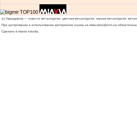
(c) Укррудпром — новости металлургии: цветная металлургия, черная металлургия, мета
При цитировании и использовании материалов ссылка на
www.ukrrudprom.ua
обязательна.
Сделано в miavia estudia.