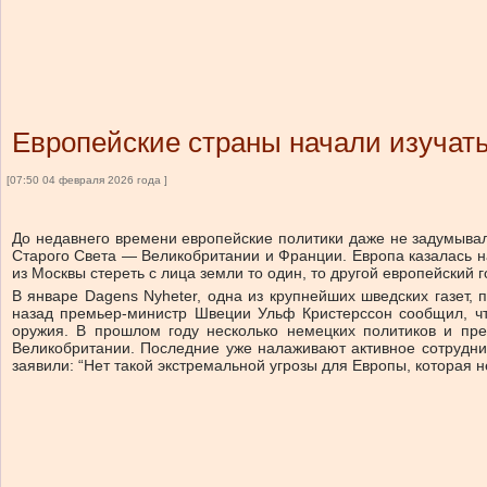
Европейские страны начали изучать
[07:50 04 февраля 2026 года ]
До недавнего времени европейские политики даже не задумывал
Старого Света — Великобритании и Франции. Европа казалась
из Москвы стереть с лица земли то один, то другой европейский 
В январе Dagens Nyheter, одна из крупнейших шведских газет
назад премьер-министр Швеции Ульф Кристерссон сообщил, что
оружия. В прошлом году несколько немецких политиков и пр
Великобритании. Последние уже налаживают активное сотруднич
заявили: “Нет такой экстремальной угрозы для Европы, которая 