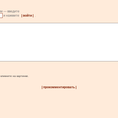
ии — введите
и нажмите
| войти |
.
 кликните на картинке.
| прокомментировать |