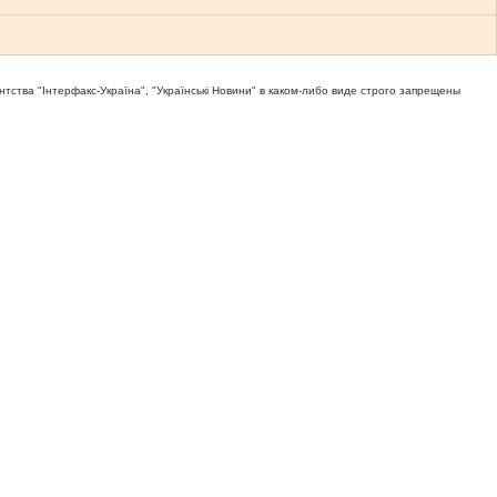
тва "Iнтерфакс-Україна", "Українськi Новини" в каком-либо виде строго запрещены