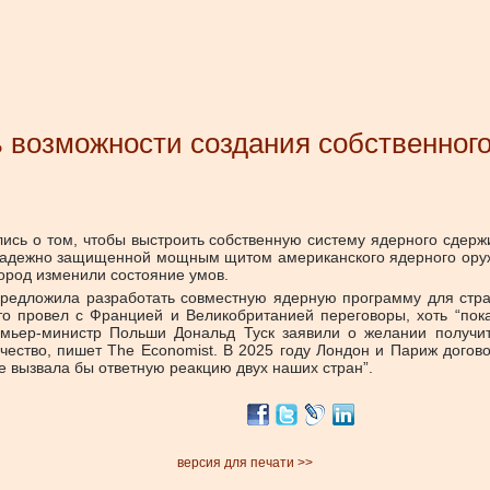
 возможности создания собственног
ись о том, чтобы выстроить собственную систему ядерного сдер
 надежно защищенной мощным щитом американского ядерного ору
город изменили состояние умов.
, предложила разработать совместную ядерную программу для стр
 провел с Францией и Великобританией переговоры, хоть “пока 
емьер-министр Польши Дональд Туск заявили о желании получи
ество, пишет The Economist. В 2025 году Лондон и Париж догов
не вызвала бы ответную реакцию двух наших стран”.
версия для печати >>