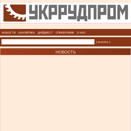
НОВОСТИ
АНАЛИТИКА
ДАЙДЖЕСТ
СПРАВОЧНИК
О НАС
| искать |
НОВОСТЬ