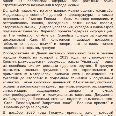
одной из российских ядерных баз ракетных войск
стратегического назначения в городе Ясный.
Danwatch пишет, что из этих данных можно оценить масштабы
модернизации военной ядерной инфраструктуры на самых
охраняемых объектах России — базы массово сносились и
отстраивались заново, возводились сотни новых казарм,
сторожевых вышек, центров управления, складов и километров
подземных туннелей. Директор проекта “Ядерная информация”
из The Federation of American Scientists (следит за ядерными
арсеналами) Ханс М. Кристенсен называет документы
“абсолютно невероятными” и говорит, что не видел ничего
подобного в открытом доступе.
Исследователи из Дании детально описывают базу в районе
городка Ясный, на которой с 2019 года, по утверждениям
Кремля, размещается гиперзвуковая ракета “Авангард” — одна
из новейших систем доставки ядерного оружия. В доступе
оказались полные документы о ее строительстве и
применяемых материалах, включая схемы помещений от
туалетов до столовых и подземных тоннелей к оружейным
комнатам. Также выложены данные об ИТ-системах, системах
охраны и расположении камер, датчиков, внешних ограждений,
сигнализации, защищенных дверях и окнах,
электрооборудовании и коммунальных системах. Документы
изобилуют подробностями, включая надписи на плакатах стен:
“Стоп! Развернуться! Запретная зона!”, “Военная присяга” и
“Правила ухода за обувью”.
В декабре 2020 года Госдума приняла закон, который