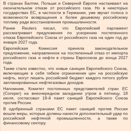
В странах Балтии, Польши и Северной Европе настаивают на
окончательном отказе от российского газа. Но в некоторых
государствах ЕС, в частности в Германии, уже звучат голоса о
возможности возвращения к более дешевому российскому
топливу ради восстановления промышленности.
Ранее Reuters писал, что Европейский парламент
рассматривает предложения по ускорению постепенного
отказа Европейского Союза от российского газа на один год до
января 2027 года.
Европейская Комиссия приняла законодательное
предложение, направленное на постепенный отказ от импорта
российского газа и нефти в страны Евросоюза до конца 2027
года.
Также стало известно, что новые санкции Европейского Союза,
включающие в себя гибкое ограничение цен на российскую
нефть, могут лишить российский бюджет каждого пятого рубля
запланированных нефтегазовых доходов.
Напомним, Комитет постоянных представителей стран ЕС
(Coreper) на внеочередном заседании утром в пятницу, 18
июля, согласовал 18-й пакет санкций Европейского Союза
против России.
В одобренный странами ЕС пакет санкций против России
вошли меры, которые должны нанести дополнительный удар по
российской нефтяной промышленности, а также по
финансовому сектору.