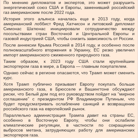
По мнению дипломатов и экспертов, это может разрушить
энергетический союз США и Европы, заменивший российский
газ американским после 2022 года.
История этого альянса началась еще в 2013 году, когда
американский лоббист Фред Хатчисон и литовский дипломат
Симонас Шатюнас инициировали сотрудничество между
посольствами стран Восточной и Центральной Европы и
газовой индустрией США, чтобы снизить зависимость от России.
После аннексии Крыма Россией в 2014 году, и особенно после
полномасштабного вторжения в Украину, ЕС резко увеличил
импорт американского сжиженного природного газа.
Таким образом, к 2023 году США стали крупнейшим
экспортером газа в мире, а Европа — главным покупателем.
Однако сейчас в регионе опасаются, что Трамп может сменить
курс.
Хотя Трамп публично призывает Европу покупать больше
американского газа, в Брюсселе и Вашингтоне обсуждают
риски, что Белый дом под его руководством пойдет на “мирное
соглашение” с президентом РФ Владимиром Путиным, что
будет предусматривать ослабление санкций и возвращение
российского газа на европейский рынок.
Параллельно администрация Трампа давит на страны ЕС,
особенно в Восточную Европу, чтобы они ослабили
климатические регуляции, в частности по сокращению
выбросов метана, затрудняющих работу для американских
экспортеров газа.