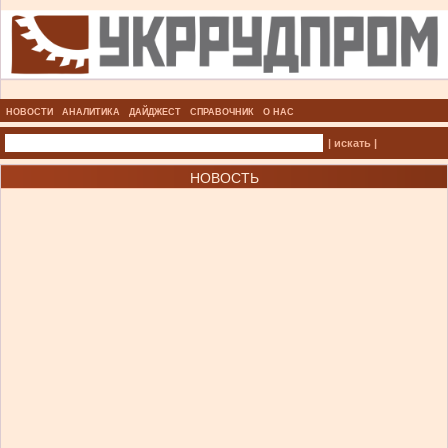
НОВОСТИ
АНАЛИТИКА
ДАЙДЖЕСТ
СПРАВОЧНИК
О НАС
| искать |
НОВОСТЬ