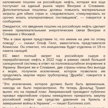
наложению пошлин на российскую нефть, которая все еще
поступает на единый рынок через Венгрию и Словакию.
Дополнительные пошлины должны повысить материальные
затраты для обеих стран и, следовательно, стимулировать их
срочно искать альтернативных поставщиков”, — говорится в
сообщении.
Ожидается, что введение пошлин на российскую нефть сделает
менее привлекательными энергетические связи Венгрии и
Словакии с Москвой.
“Мы в свое время представим то, что имеем на уме по этому
поводу”, — сказал Олоф Гилл, заместитель представителя
Комиссии. Он отметил, что инициатива будет отделена от 19-го
пакета санкций.
ЕС ввел полный запрет на российскую сырую и
переработанную нефть в 2022 году в рамках своей большой
санкционной системы в ответ на полномасштабное вторжение в
Украину. Венгрия же и Словакия, две страны-члены без выхода
к морю, получили исключение, которое позволило им
продолжать закупки через трубопровод “Дружба”, говорится в
сообщении.
“Это исключение, которое должно было быть временным,
никогда не было пересмотрено. Но теперь Дональд Трамп
вынес это на первый план. Американский президент публично
призвал европейские страны немедленно прекратить закупку
российской нефти как средство давления на Кремль и
завершения войны в Украине”, — пишет Euronews.com.