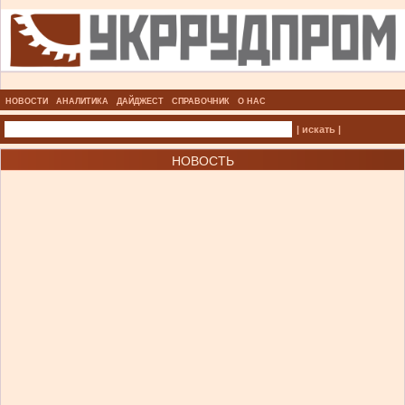
НОВОСТИ
АНАЛИТИКА
ДАЙДЖЕСТ
СПРАВОЧНИК
О НАС
| искать |
НОВОСТЬ