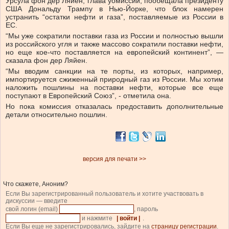
Урсула фон дер Ляйен, глава уомиссии, пообещала президенту
США Дональду Трампу в Нью-Йорке, что блок намерен
устранить “остатки нефти и газа”, поставляемые из России в
ЕС.
“Мы уже сократили поставки газа из России и полностью вышли
из российского угля и также массово сократили поставки нефти,
но еще кое-что поставляется на европейский континент”, —
сказала фон дер Ляйен.
“Мы вводим санкции на те порты, из которых, например,
импортируется сжиженный природный газ из России. Мы хотим
наложить пошлины на поставки нефти, которые все еще
поступают в Европейский Союз”,
- отметила она.
Но пока комиссия отказалась предоставить дополнительные
детали относительно пошлин.
версия для печати >>
Что скажете, Аноним?
Если Вы зарегистрированный пользователь и хотите участвовать в
дискуссии — введите
свой логин (email)
, пароль
и нажмите
| войти |
.
Если Вы еще не зарегистрировались, зайдите на
страницу регистрации
.