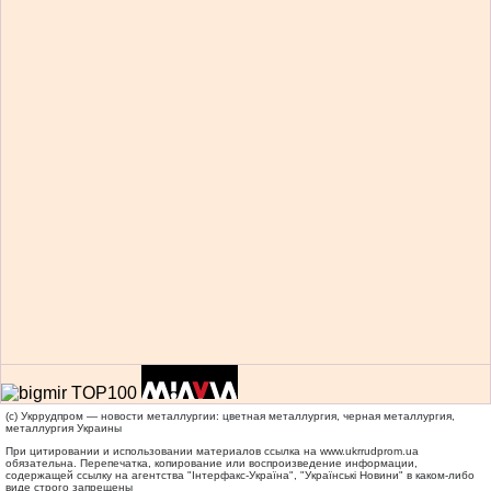
(c) Укррудпром — новости металлургии: цветная металлургия, черная металлургия,
металлургия Украины
При цитировании и использовании материалов ссылка на
www.ukrrudprom.ua
обязательна. Перепечатка, копирование или воспроизведение информации,
содержащей ссылку на агентства "Iнтерфакс-Україна", "Українськi Новини" в каком-либо
виде строго запрещены