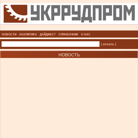
НОВОСТИ
АНАЛИТИКА
ДАЙДЖЕСТ
СПРАВОЧНИК
О НАС
| искать |
НОВОСТЬ