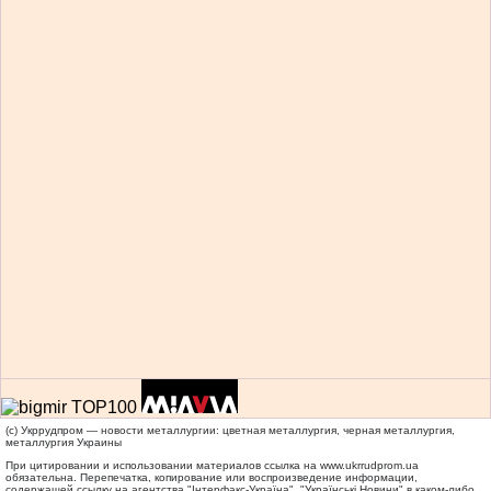
(c) Укррудпром — новости металлургии: цветная металлургия, черная металлургия,
металлургия Украины
При цитировании и использовании материалов ссылка на
www.ukrrudprom.ua
обязательна. Перепечатка, копирование или воспроизведение информации,
содержащей ссылку на агентства "Iнтерфакс-Україна", "Українськi Новини" в каком-либо