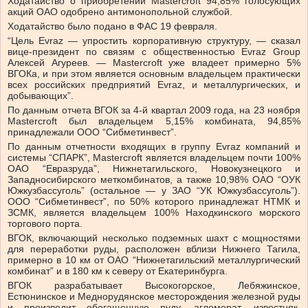
Ходатайство о приобретении Mastercroft 94,85% голосующих
акций ОАО одобрено антимонопольной службой.
Ходатайство было подано в ФАС 19 февраля.
“Цель Evraz — упростить корпоративную структуру, — сказал
вице-президент по связям с общественностью Evraz Group
Алексей Агуреев. — Mastercroft уже владеет примерно 5%
ВГОКа, и при этом является основным владельцем практически
всех российских предприятий Evraz, и металлургических, и
добывающих”.
По данным отчета ВГОК за 4-й квартал 2009 года, на 23 ноября
Mastercroft был владельцем 5,15% комбината, 94,85%
принадлежали ООО “Сибметинвест”.
По данным отчетности входящих в группу Evraz компаний и
системы “СПАРК”, Mastercroft является владельцем почти 100%
ОАО “Евразруда”, Нижнетагильского, Новокузнецкого и
Западносибирского меткомбинатов, а также 10,98% ОАО “ОУК
Южкузбассуголь” (остальное — у ЗАО “УК Южкузбассуголь”).
ООО “Сибметинвест”, по 50% которого принадлежат НТМК и
ЗСМК, является владельцем 100% Находкинского морского
торгового порта.
ВГОК, включающий несколько подземных шахт с мощностями
для переработки руды, расположен вблизи Нижнего Тагила,
примерно в 10 км от ОАО “Нижнетагильский металлургический
комбинат” и в 180 км к северу от Екатеринбурга.
ВГОК разрабатывает Высокогорское, Лебяжинское,
Естюнинское и Меднорудянское месторождения железной руды
и производит обогащенную руду, агломерат, известняк,