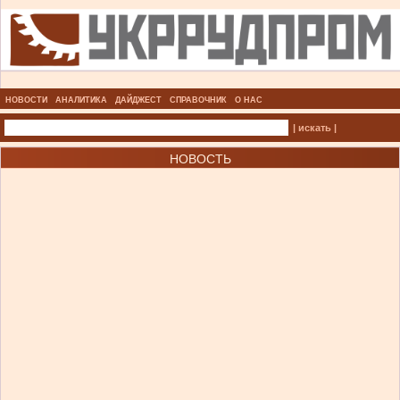
НОВОСТИ
АНАЛИТИКА
ДАЙДЖЕСТ
СПРАВОЧНИК
О НАС
| искать |
НОВОСТЬ