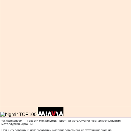
(c) Укррудпром — новости металлургии: цветная металлургия, черная металлургия,
металлургия Украины
При цитировании и использовании материалов ссылка на
www.ukrrudprom.ua