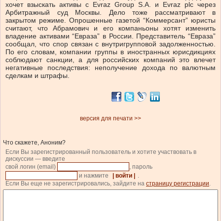
хочет взыскать активы с Evraz Group S.A. и Evraz plc через
Арбитражный суд Москвы. Дело тоже рассматривают в
закрытом режиме. Опрошенные газетой “Коммерсант” юристы
считают, что Абрамович и его компаньоны хотят изменить
владение активами “Евраза” в России. Представитель “Евраза”
сообщал, что спор связан с внутригрупповой задолженностью.
По его словам, компании группы в иностранных юрисдикциях
соблюдают санкции, а для российских компаний это влечет
негативные последствия: неполучение дохода по валютным
сделкам и штрафы.
версия для печати >>
Что скажете, Аноним?
Если Вы зарегистрированный пользователь и хотите участвовать в
дискуссии — введите
свой логин (email)
, пароль
и нажмите
| войти |
.
Если Вы еще не зарегистрировались, зайдите на
страницу регистрации
.