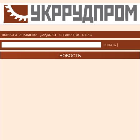
НОВОСТИ
АНАЛИТИКА
ДАЙДЖЕСТ
СПРАВОЧНИК
О НАС
| искать |
НОВОСТЬ