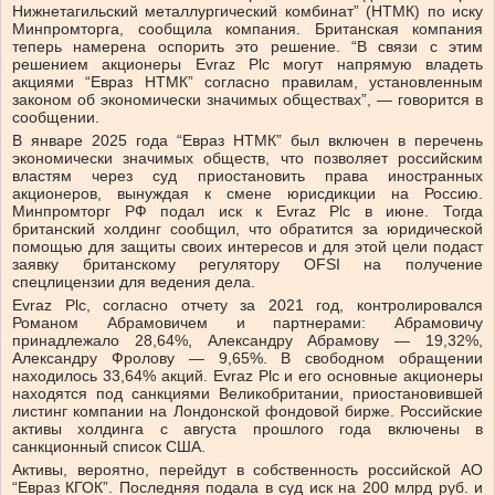
Нижнетагильский металлургический комбинат” (НТМК) по иску
Минпромторга, сообщила компания. Британская компания
теперь намерена оспорить это решение. “В связи с этим
решением акционеры Evraz Plc могут напрямую владеть
акциями “Евраз НТМК” согласно правилам, установленным
законом об экономически значимых обществах”, — говорится в
сообщении.
В январе 2025 года “Евраз НТМК” был включен в перечень
экономически значимых обществ, что позволяет российским
властям через суд приостановить права иностранных
акционеров, вынуждая к смене юрисдикции на Россию.
Минпромторг РФ подал иск к Evraz Plc в июне. Тогда
британский холдинг сообщил, что обратится за юридической
помощью для защиты своих интересов и для этой цели подаст
заявку британскому регулятору OFSI на получение
спецлицензии для ведения дела.
Evraz Plc, согласно отчету за 2021 год, контролировался
Романом Абрамовичем и партнерами: Абрамовичу
принадлежало 28,64%, Александру Абрамову — 19,32%,
Александру Фролову — 9,65%. В свободном обращении
находилось 33,64% акций. Evraz Plc и его основные акционеры
находятся под санкциями Великобритании, приостановившей
листинг компании на Лондонской фондовой бирже. Российские
активы холдинга с августа прошлого года включены в
санкционный список США.
Активы, вероятно, перейдут в собственность российской АО
“Евраз КГОК”. Последняя подала в суд иск на 200 млрд руб. и