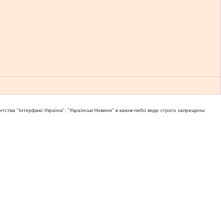
тва "Iнтерфакс-Україна", "Українськi Новини" в каком-либо виде строго запрещены