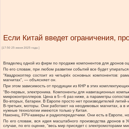
Если Китай введет ограничения, пр
[17:50 25 июня 2025 года ]
Владелец одной из фирм по продаже компонентов для дронов оц
По его словам, при любом развитии событий все будет упиратьс
“Квадрокоптер состоит из четырёх основных компонентов: ра
магнитах”, — объясняет он.
При этом зависимость от продукции из КНР в этих комплектующи
“Во-первых, электроника. Компоненты для навигационных компью
микроконтроллеров. Цена в 5—6 раз ниже, а параметры сопоста
Во-вторых, батареи. В Европе просто нет производителей литий
В-третьих, моторы. Они работают на неодимовых магнитах, а в
нужные технологии имеются только у Китая.
Наконец, FPV-камеры и радиопередатчики. Они есть в Европе, но
По его словам, вся идея масштабного производства дронов в 
случае, по его оценке, “весь мир присядет с электромоторами ми