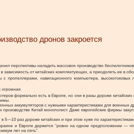
оизводство дронов закроется
енил перспективы наладить массовое производство беспилотников,
я в зависимость от китайских комплектующих, а преодолеть ее в о
мы с пропеллерами, навигационного компьютера, высокотоковы
х огромная.
теров формально есть в Европе, но они в разы дороже китайских 
вимы.
-ионных аккумуляторов с нужными характеристиками для военных д
 их производстве Китай монополист. Даже европейские фирмы заку
 в 5—10 раз дороже китайских и при этом хуже по характеристикам
Украине и Европе держится “ровно на одном предположении — что
нимум лет на пять”.