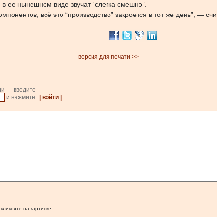
 в ее нынешнем виде звучат “слегка смешно”.
мпонентов, всё это “производство” закроется в тот же день”, — счи
версия для печати >>
ии — введите
и нажмите
| войти |
.
 кликните на картинке.