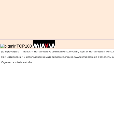
(c) Укррудпром — новости металлургии: цветная металлургия, черная металлургия, мета
При цитировании и использовании материалов ссылка на
www.ukrrudprom.ua
обязательна.
Сделано в miavia estudia.