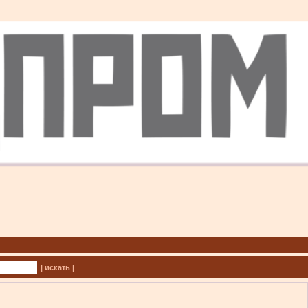
| искать |