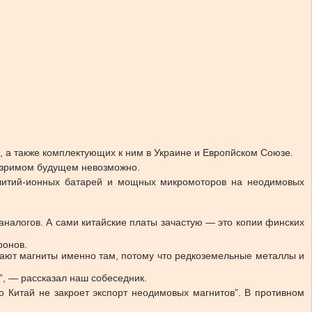
 а также комплектующих к ним в Украине и Европйском Союзе.
бозримом будущем невозможно.
х литий-ионных батарей и мощных микромоторов на неодимовых
аналогов. А сами китайские платы зачастую — это копии финских
ронов.
пают магниты именно там, потому что редкоземельные металлы и
”, — рассказал наш собеседник.
 Китай не закроет экспорт неодимовых магнитов”. В противном