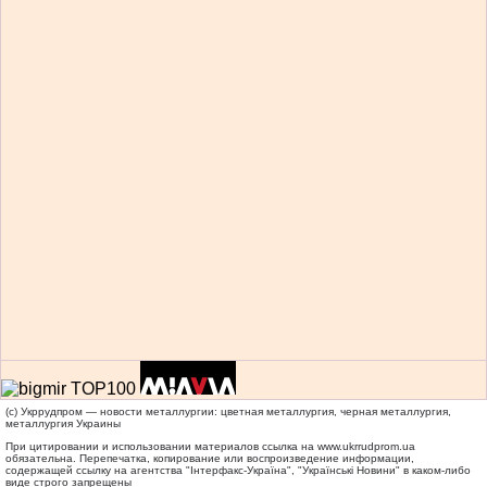
(c) Укррудпром — новости металлургии: цветная металлургия, черная металлургия,
металлургия Украины
При цитировании и использовании материалов ссылка на
www.ukrrudprom.ua
обязательна. Перепечатка, копирование или воспроизведение информации,
содержащей ссылку на агентства "Iнтерфакс-Україна", "Українськi Новини" в каком-либо
виде строго запрещены