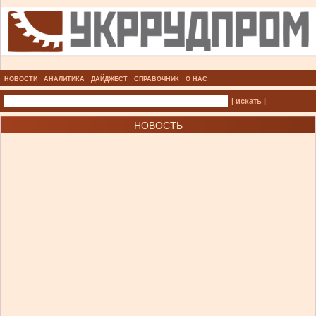
НОВОСТИ
АНАЛИТИКА
ДАЙДЖЕСТ
СПРАВОЧНИК
О НАС
| искать |
НОВОСТЬ