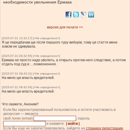
необходимости увольнения Ермака.
версия для печати >>
[2025-07-31 12:42:17] [<Не определено>]
Я це передбачав ще після першого туру виборів, тому ця стаття мене
зовсім не здивувала.
[2025-07-31 09:32:55] [<Не определено>]
Ермака не просто надо уволить, а открыть против него следствие, а потом
отдать под суд и ....пожизненное.
[2025-07-31 08:43:11] [<Не определено>]
На мило цю власть вредителей.
[2025-07-31 08:42:04] [<Не определено>]
На мило цю власть вредителей.
Что скажете, Аноним?
Если Вы зарегистрированный пользователь и хотите участвовать в
дискуссии — введите
свой логин (email)
, пароль
и нажмите
| войти |
.
Если Вы еще не зарегистрировались, зайдите на
страницу регистрации
.