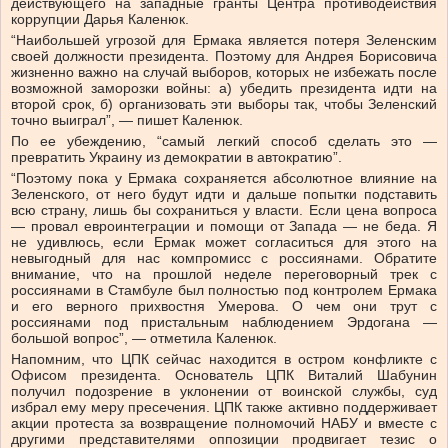
действующего на западные гранты Центра противодействия
коррупции Дарья Каленюк.
“Наибольшей угрозой для Ермака является потеря Зеленским
своей должности президента. Поэтому для Андрея Борисовича
жизненно важно на случай выборов, которых не избежать после
возможной заморозки войны: а) убедить президента идти на
второй срок, б) организовать эти выборы так, чтобы Зеленский
точно выиграл”, — пишет Каленюк.
По ее убеждению, “самый легкий способ сделать это —
превратить Украину из демократии в автократию”.
“Поэтому пока у Ермака сохраняется абсолютное влияние на
Зеленского, от него будут идти и дальше попытки подставить
всю страну, лишь бы сохраниться у власти. Если цена вопроса
— провал евроинтеграции и помощи от Запада — не беда. Я
не удивлюсь, если Ермак может согласиться для этого на
невыгодный для нас компромисс с россиянами. Обратите
внимание, что на прошлой неделе переговорный трек с
россиянами в Стамбуле был полностью под контролем Ермака
и его верного прихвостня Умерова. О чем они трут с
россиянами под пристальным наблюдением Эрдогана —
большой вопрос”, — отметила Каленюк.
Напомним, что ЦПК сейчас находится в остром конфликте с
Офисом президента. Основатель ЦПК Виталий Шабунин
получил подозрение в уклонении от воинской службы, суд
избрал ему меру пресечения. ЦПК также активно поддерживает
акции протеста за возвращение полномочий НАБУ и вместе с
другими представителями оппозиции продвигает тезис о