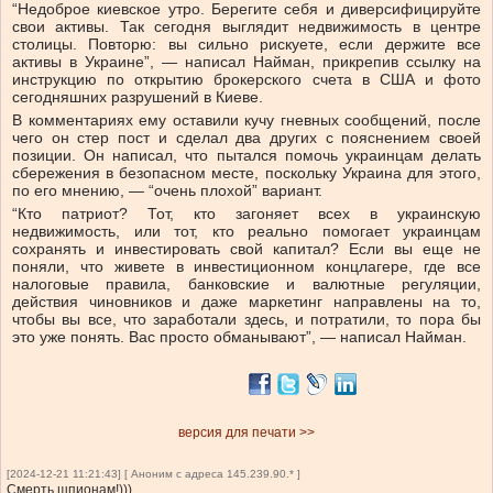
“Недоброе киевское утро. Берегите себя и диверсифицируйте
свои активы. Так сегодня выглядит недвижимость в центре
столицы. Повторю: вы сильно рискуете, если держите все
активы в Украине”, — написал Найман, прикрепив ссылку на
инструкцию по открытию брокерского счета в США и фото
сегодняшних разрушений в Киеве.
В комментариях ему оставили кучу гневных сообщений, после
чего он стер пост и сделал два других с пояснением своей
позиции. Он написал, что пытался помочь украинцам делать
сбережения в безопасном месте, поскольку Украина для этого,
по его мнению, — “очень плохой” вариант.
“Кто патриот? Тот, кто загоняет всех в украинскую
недвижимость, или тот, кто реально помогает украинцам
сохранять и инвестировать свой капитал? Если вы еще не
поняли, что живете в инвестиционном концлагере, где все
налоговые правила, банковские и валютные регуляции,
действия чиновников и даже маркетинг направлены на то,
чтобы вы все, что заработали здесь, и потратили, то пора бы
это уже понять. Вас просто обманывают”, — написал Найман.
версия для печати >>
[2024-12-21 11:21:43] [ Аноним с адреса 145.239.90.* ]
Смерть шпионам!)))