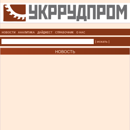
НОВОСТИ
АНАЛИТИКА
ДАЙДЖЕСТ
СПРАВОЧНИК
О НАС
| искать |
НОВОСТЬ