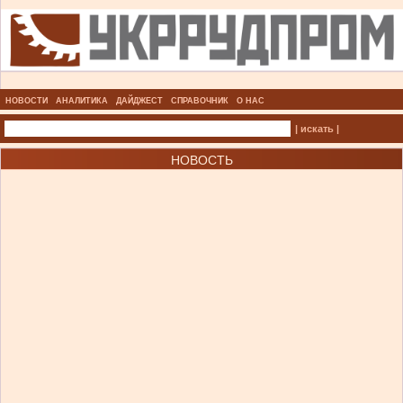
НОВОСТИ
АНАЛИТИКА
ДАЙДЖЕСТ
СПРАВОЧНИК
О НАС
| искать |
НОВОСТЬ