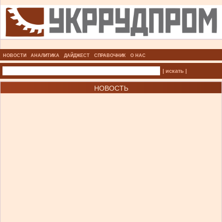
НОВОСТИ
АНАЛИТИКА
ДАЙДЖЕСТ
СПРАВОЧНИК
О НАС
| искать |
НОВОСТЬ