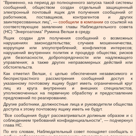
“Временно, на период до полноценного запуска такой системы
сообщений, обществом создан отдельный защищенный
электронный почтовый ящик для получения сообщений от
работников, поставщиков, контрагентов и других
заинтересованных лиц”, —
сообщили в компании
со ссылкой на
соответствующее заявление главы Наблюдательного совета
(НС) “Энергоатома” Румина Велши в среду.
Ящик создан для получения сообщений о возможных
нарушениях законодательства; случаев мошенничества,
коррупции или злоупотреблений; конфликтов интересов;
нарушений внутренних политик и процедур общества; рисков
для безопасности, добропорядочности или надлежащего
управления; а также других неправомерных действий или
обстоятельств.
Как отметил Велши, с целью обеспечения независимого и
беспристрастного рассмотрения сообщений доступ к
указанному почтовому ящику будет иметь ограниченный круг
лиц из круга внутренних и внешних специалистов,
уполномоченных на первичную обработку и предоставление
предложений по реагированию.
Другие работники, должностные лица и руководители общества
доступа к этому почтовому ящику иметь не будут.
“Все сообщения будут рассматриваться должным образом и с
соблюдением требований конфиденциальности”, — подчеркнул
глава НС.
По его словам, Наблюдательный совет поощряет сообщать о