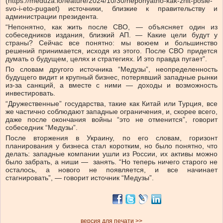
(https://meduza.io/feature/2024/10/30/neponyatno-kak-zhit-posle-
svo-i-eto-pugaet) источники, близкие к правительству и
администрации президента.
“Непонятно, как жить после СВО, — объясняет один из
собеседников издания, близкий АП. — Какие цели будут у
страны? Сейчас все понятно: мы воюем и большинство
решений принимается, исходя из этого. После СВО придется
думать о будущем, целях и стратегиях. И это правда пугает”.
По словам другого источника “Медузы”, неопределенность
будущего видит и крупный бизнес, потерявший западные рынки
из-за санкций, а вместе с ними — доходы и возможность
инвестировать.
“Дружественные” государства, такие как Китай или Турция, все
же частично соблюдают западные ограничения, и, скорее всего,
даже после окончания войны “это не отменится”, говорит
собеседник “Медузы”.
После вторжения в Украину, по его словам, горизонт
планирования у бизнеса стал коротким, но было понятно, что
делать: западные компании ушли из России, их активы можно
было забрать, а ниши — занять. “Но теперь ничего старого не
осталось, а нового не появляется, и все начинает
стагнировать”, — говорит источник “Медузы”.
версия для печати >>