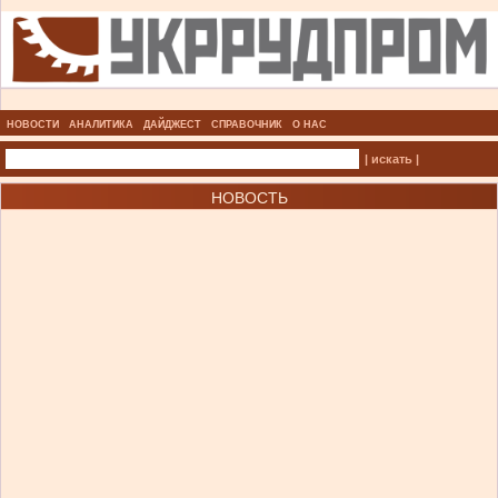
НОВОСТИ
АНАЛИТИКА
ДАЙДЖЕСТ
СПРАВОЧНИК
О НАС
| искать |
НОВОСТЬ