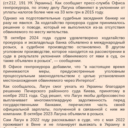
(ст.212, 191 УК Украины). Как сообщает пресс-служба Офиса
генпрокурора, по этому делу Лагуна обвиняют в уклонении от
уплаты налогов более чем на 33 млн грн в 2015 году.
Однако на подготовительные судебные заседания банкир ни
разу не явился. За ходатайство прокурора судом принималось
решение о поводе, который не выполнялся из-за отсутствия
обвиняемого по месту жительства.
“В октябре 2024 года судом удовлетворено ходатайство
прокурора и эксвладельца банка объявлено в международный
розыск, а судебное производство остановлено. В другом
уголовном производстве, которое находится на рассмотрении в
суде в результате уклонения обвиняемого от явки в суд, он
также объявлен в розыск”, — сообщении.
В Офисе генпрокурора добавили, что “в настоящее время
принимаются меры, предусмотренные уголовным
процессуальным законодательством с целью установления
местонахождения обвиняемого через Интерпол”.
Как сообщалось, Лагун смог уехать из Украины благодаря
решению Печерского районного суда Киева, принятому в
ноябре 2021 года. Суд решил, что Лагун якобы добросовестно
выплачивает многомиллиардную задолженность перед
государственными банками, перечисляя часть своей
официальной зарплаты, полученной в связанной с ним же
компании. В октябре 2023 Лагуна объявили в розыск.
Сам Лагун в 2022 году рассказывал в суде, что с мая 2022
проживает в Вене и не планирует выезжать в Украину в