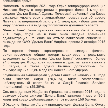
ближайшее время.
Напомним, в октябре 2021 года Офис генпрокурора сообщил
Николаю Лагуну о подозрении в растрате более 1 млрд грн
средств “Дельта Банка”. Однако Печерский районный суд Киева
отказался удовлетворить ходатайство прокуратуры об аресте
Лагуна с альтернативой залогу в 1 млрд грн, избрав для него
меру пресечения в виде круглосуточного домашнего ареста.
“Дельта Банк” была признана неплатежеспособной 2 марта
2015 года, тогда же в банк была введена временная
администрация. Решение об отзыве банковской лицензии и
ликвидации ОАО “Дельта Банк” Нацбанк принял 2 октября 2015
года.
По оценке Фонда гарантирования вкладов физлиц,
ориентировочные общие потери кредиторов в результате
доведения до банкротства “Дельта Банка” составляют более
24,5 млрд грн. Фонд гарантирования в судах пытается взыскать
с Лагуна, а также других бывших должностных лиц
финучреждения 22,86 млрд грн нанесенного ущерба.
Крупнейшими акционерами “Дельта Банка” на начало 2015 года
были Николай Лагун (70,61%), также возглавлявший
наблюдательный совет банка, и Cargill Financial Services
International, Inc. (29,39%).
Согласно данным Нацбанка Украины, на 1 января 2015 года по
размеру общих активов “Дельта Банк” занимал 4 место (60,3
млрд грн) среди действовавших на тот момент 158 банков.
В Украине Николаю Лагуну принадлежали Дельта Банк, Омега