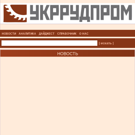
НОВОСТИ
АНАЛИТИКА
ДАЙДЖЕСТ
СПРАВОЧНИК
О НАС
| искать |
НОВОСТЬ