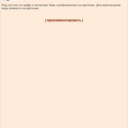
Код состоит из цифр и латинских букв, изображенных на картинке. Для перезагрузки
кода кликните на картинке.
| прокомментировать |