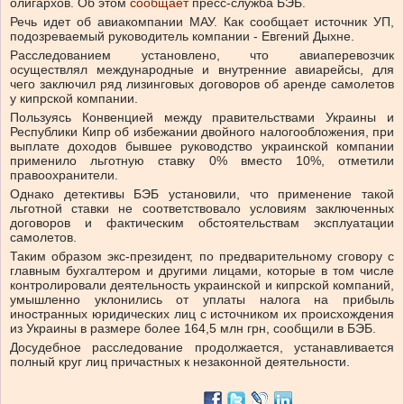
олигархов.
Об этом
сообщает
пресс-служба БЭБ.
Речь идет об авиакомпании МАУ. Как сообщает источник УП,
подозреваемый руководитель компании -
Евгений Дыхне.
Расследованием установлено, что
авиаперевозчик
осуществлял международные и внутренние авиарейсы, для
чего заключил ряд лизинговых договоров об аренде самолетов
у кипрской компании.
Пользуясь Конвенцией между правительствами Украины и
Республики Кипр об избежании двойного налогообложения, при
выплате доходов бывшее руководство украинской компании
применило льготную ставку 0% вместо 10%, отметили
правоохранители.
Однако детективы БЭБ установили, что применение такой
льготной ставки не соответствовало условиям заключенных
договоров и фактическим обстоятельствам эксплуатации
самолетов.
Таким образом экс-президент, по предварительному сговору с
главным бухгалтером и другими лицами, которые в том числе
контролировали деятельность украинской и кипрской компаний,
умышленно уклонились от уплаты налога на прибыль
иностранных юридических лиц с источником их происхождения
из Украины в размере более 164,5 млн грн, сообщили в БЭБ.
Досудебное расследование продолжается, устанавливается
полный круг лиц причастных к незаконной деятельности.