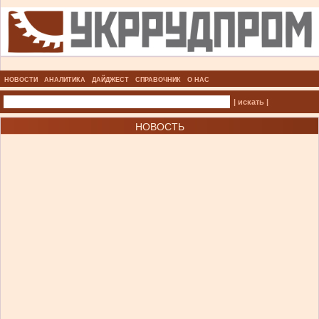
НОВОСТИ
АНАЛИТИКА
ДАЙДЖЕСТ
СПРАВОЧНИК
О НАС
| искать |
НОВОСТЬ