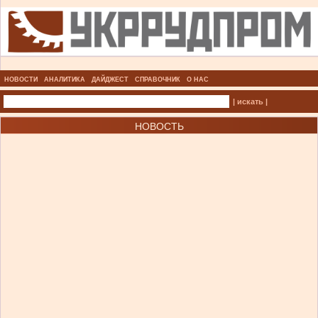
НОВОСТИ
АНАЛИТИКА
ДАЙДЖЕСТ
СПРАВОЧНИК
О НАС
| искать |
НОВОСТЬ