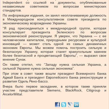
Independent со ссылкой на документы, опубликованные
независимым советником по вопросам министерских
стандартов.
По информации издания, он занял неоплачиваемую должность
в Международном консультативном совете президента по
экономическому возрождению Украины.
“Я рад присоединиться к международной группе, которая
консультирует президента Зеленского по вопросам
экономической реконструкции. Я уверен, что Украина — с ее
человеческим капиталом, природными ресурсами и культурой
инноваций — может стать одной из самых динамичных
экономик Европы. Мы можем помочь построить сильную и
безопасную Украину, которая станет краеугольным камнем
более безопасной и процветающей Европы”, — выразил свое
мнение Сунак.
Он также отетил, что “Западу нужна сильная Украина, а
сильной Украине нужна сильная экономика”.
При этом в совет также вошли президент Всемирного банка
Аджай Банга и президент Европейского банка реконструкции и
развития Одиль Рено-Бассо.
Вчера было первое заседание, в котором также приняли
участие представители Siemens, BlackRock, Citigroup и
ArcelorMittal.