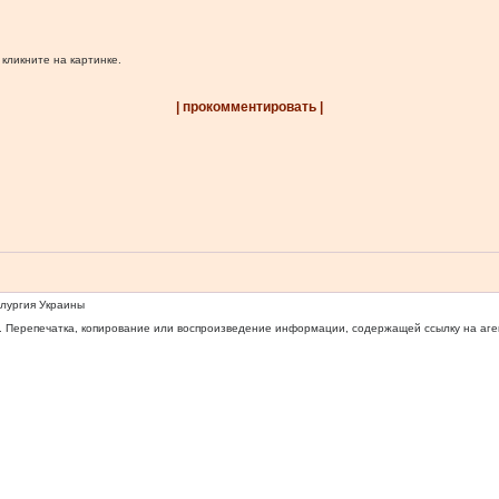
 кликните на картинке.
| прокомментировать |
ллургия Украины
 Перепечатка, копирование или воспроизведение информации, содержащей ссылку на агентс