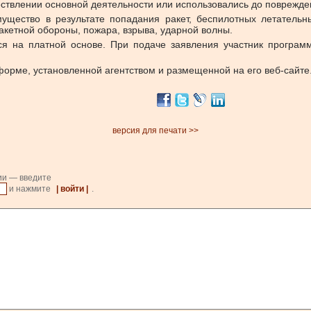
ществлении основной деятельности или использовались до поврежде
щество в результате попадания ракет, беспилотных летательн
акетной обороны, пожара, взрыва, ударной волны.
ся на платной основе. При подаче заявления участник програ
форме, установленной агентством и размещенной на его веб-сайте
версия для печати >>
ии — введите
и нажмите
| войти |
.