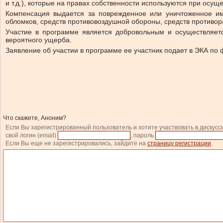
и т.д.), которые на правах собственности используются при осу
Компенсация выдается за поврежденное или уничтоженное иму
обломков, средств противовоздушной обороны, средств противор
Участие в программе является добровольным и осуществляет
вероятного ущерба.
Заявление об участии в программе ее участник подает в ЭКА по 
Что скажете, Аноним?
Если Вы зарегистрированный пользователь и хотите участвовать в дискусс
свой логин (email)
, пароль
Если Вы еще не зарегистрировались, зайдите на
страницу регистрации
.