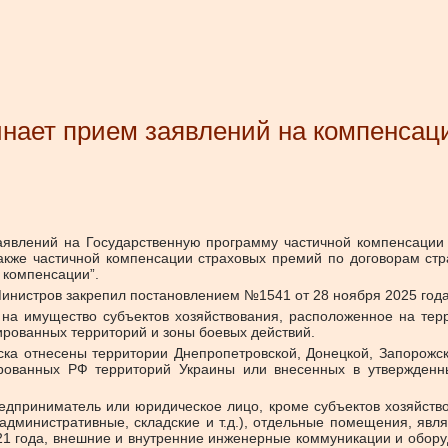
инает прием заявлений на компенса
заявлений на Государственную программу частичной компенсации 
акже частичной компенсации страховых премий по договорам стр
 компенсации”.
Министров закрепил постановлением №1541 от 28 ноября 2025 года
 на имущество субъектов хозяйствования, расположенное на тер
ированных территорий и зоны боевых действий.
ска отнесены территории Днепропетровской, Донецкой, Запорожско
ированных РФ территорий Украины или внесенных в утвержден
дприниматель или юридическое лицо, кроме субъектов хозяйство
административные, складские и т.д.), отдельные помещения, яв
2021 года, внешние и внутренние инженерные коммуникации и обор