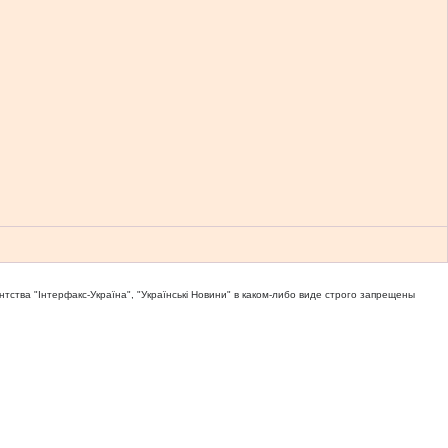
тва "Iнтерфакс-Україна", "Українськi Новини" в каком-либо виде строго запрещены