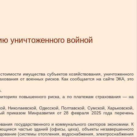
цию уничтоженного войной
стоимости имущества субъектов хозяйствования, уничтоженного
ахования от военных рисков. Как сообщается на сайте ЭКА, это
.
риториях повышенного риска, а по платежам страхования — на
й, Николаевской, Одесской, Полтавской, Сумской, Харьковской,
ный приказом Минразвития от 28 февраля 2025 года перечень
вания государственного и коммунального секторов экономики. К
ляющиеся частью зданий (офисы, цеха), объекты незавершенного
удование (системы отопления, водоснабжения, электроснабжения