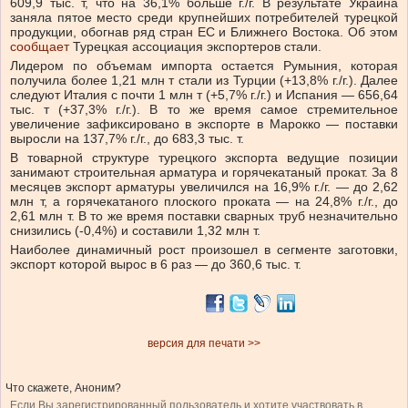
609,9 тыс. т, что на 36,1% больше г./г. В результате Украина
заняла пятое место среди крупнейших потребителей турецкой
продукции, обогнав ряд стран ЕС и Ближнего Востока. Об этом
сообщает
Турецкая ассоциация экспортеров стали.
Лидером по объемам импорта остается Румыния, которая
получила более 1,21 млн т стали из Турции (+13,8% г./г.). Далее
следуют Италия с почти 1 млн т (+5,7% г./г.) и Испания — 656,64
тыс. т (+37,3% г./г.). В то же время самое стремительное
увеличение зафиксировано в экспорте в Марокко — поставки
выросли на 137,7% г./г., до 683,3 тыс. т.
В товарной структуре турецкого экспорта ведущие позиции
занимают строительная арматура и горячекатаный прокат. За 8
месяцев экспорт арматуры увеличился на 16,9% г./г. — до 2,62
млн т, а горячекатаного плоского проката — на 24,8% г./г., до
2,61 млн т. В то же время поставки сварных труб незначительно
снизились (-0,4%) и составили 1,32 млн т.
Наиболее динамичный рост произошел в сегменте заготовки,
экспорт которой вырос в 6 раз — до 360,6 тыс. т.
версия для печати >>
Что скажете, Аноним?
Если Вы зарегистрированный пользователь и хотите участвовать в