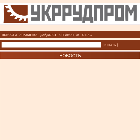
НОВОСТИ
АНАЛИТИКА
ДАЙДЖЕСТ
СПРАВОЧНИК
О НАС
| искать |
НОВОСТЬ