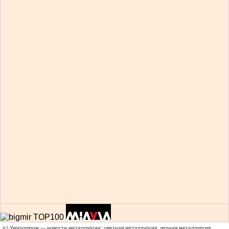
(c) Укррудпром — новости металлургии: цветная металлургия, черная металлургия,