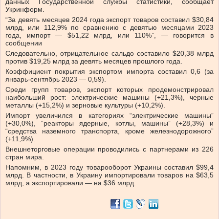
данных Государственной службы статистики, сообщает
Укринформ.
“За девять месяцев 2024 года экспорт товаров составил $30,84
млрд, или 112,9% по сравнению с девятью месяцами 2023
года, импорт — $51,22 млрд, или 110%”, — говорится в
сообщении
Следовательно, отрицательное сальдо составило $20,38 млрд
против $19,25 млрд за девять месяцев прошлого года.
Коэффициент покрытия экспортом импорта составил 0,6 (за
январь-сентябрь 2023 — 0,59).
Среди групп товаров, экспорт которых продемонстрировал
наибольший рост: электрические машины (+21,3%), черные
металлы (+15,2%) и зерновые культуры (+10,2%).
Импорт увеличился в категориях “электрические машины”
(+30,0%), “реакторы ядерные, котлы, машины” (+28,3%) и
“средства наземного транспорта, кроме железнодорожного”
(+11,9%).
Внешнеторговые операции проводились с партнерами из 226
стран мира.
Напомним, в 2023 году товарооборот Украины составил $99,4
млрд. В частности, в Украину импортировали товаров на $63,5
млрд, а экспортировали — на $36 млрд.