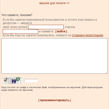
версия для печати >>
Что скажете, Аноним?
Если Вы зарегистрированный пользователь и хотите участвовать в
дискуссии — введите
свой логин (email)
, пароль
и нажмите
| войти |
.
Если Вы еще не зарегистрировались, зайдите на
страницу регистрации
.
Код состоит из цифр и латинских букв, изображенных на картинке. Для перезагрузки
кода кликните на картинке.
| прокомментировать |