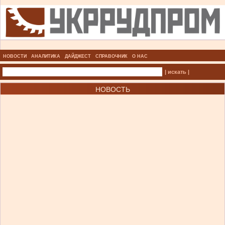
НОВОСТИ
АНАЛИТИКА
ДАЙДЖЕСТ
СПРАВОЧНИК
О НАС
| искать |
НОВОСТЬ