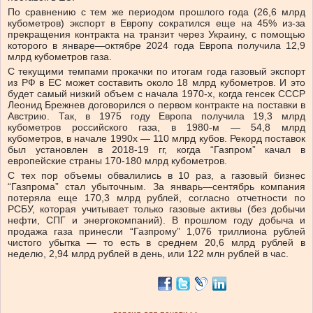
По сравнению с тем же периодом прошлого года (26,6 млрд
кубометров) экспорт в Европу сократился еще на 45% из-за
прекращения контракта на транзит через Украину, с помощью
которого в январе—октябре 2024 года Европа получила 12,9
млрд кубометров газа.
С текущими темпами прокачки по итогам года газовый экспорт
из РФ в ЕС может составить около 18 млрд кубометров. И это
будет самый низкий объем с начала 1970-х, когда генсек СССР
Леонид Брежнев договорился о первом контракте на поставки в
Австрию. Так, в 1975 году Европа получила 19,3 млрд
кубометров российского газа, в 1980-м — 54,8 млрд
кубометров, в начале 1990х — 110 млрд кубов. Рекорд поставок
был установлен в 2018-19 гг, когда “Газпром” качал в
европейские страны 170-180 млрд кубометров.
С тех пор объемы обвалились в 10 раз, а газовый бизнес
“Газпрома” стал убыточным. За январь—сентябрь компания
потеряла еще 170,3 млрд рублей, согласно отчетности по
РСБУ, которая учитывает только газовые активы (без добычи
нефти, СПГ и энергокомпаний). В прошлом году добыча и
продажа газа принесли “Газпрому” 1,076 триллиона рублей
чистого убытка — то есть в среднем 20,6 млрд рублей в
неделю, 2,94 млрд рублей в день, или 122 млн рублей в час.