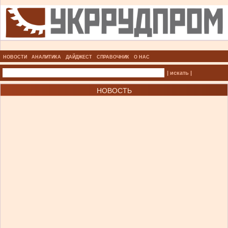
НОВОСТИ
АНАЛИТИКА
ДАЙДЖЕСТ
СПРАВОЧНИК
О НАС
| искать |
НОВОСТЬ