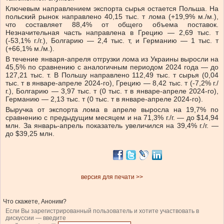
Ключевым направлением экспорта сырья остается Польша. На
польский рынок направлено 40,15 тыс. т лома (+19,9% м./м.),
что составляет 88,4% от общего объема поставок.
Незначительная часть направлена в Грецию — 2,69 тыс. т
(-53,1% г./г.), Болгарию — 2,4 тыс. т, и Германию — 1 тыс. т
(+66,1% м./м.).
В течение января-апреля отгрузки лома из Украины выросли на
45,5% по сравнению с аналогичным периодом 2024 года — до
127,21 тыс. т. В Польшу направлено 112,49 тыс. т сырья (0,04
тыс. т в январе-апреле 2024-го), Грецию — 8,42 тыс. т (-7,2% г./
г.), Болгарию — 3,97 тыс. т (0 тыс. т в январе-апреле 2024-го),
Германию — 2,13 тыс. т (0 тыс. т в январе-апреле 2024-го).
Выручка от экспорта лома в апреле выросла на 19,7% по
сравнению с предыдущим месяцем и на 71,3% г./г. — до $14,94
млн. За январь-апрель показатель увеличился на 39,4% г./г. —
до $39,25 млн.
версия для печати >>
Что скажете, Аноним?
Если Вы зарегистрированный пользователь и хотите участвовать в
дискуссии — введите