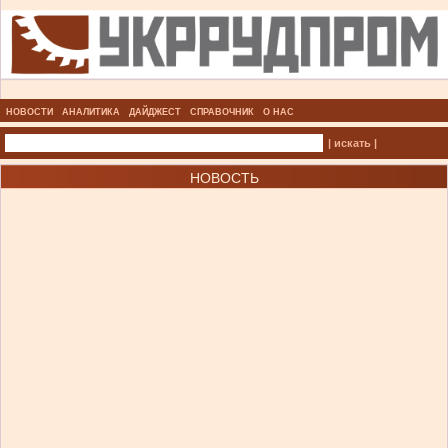
НОВОСТИ
АНАЛИТИКА
ДАЙДЖЕСТ
СПРАВОЧНИК
О НАС
| искать |
НОВОСТЬ