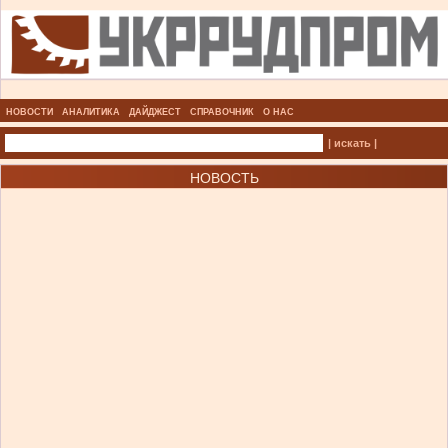
НОВОСТИ
АНАЛИТИКА
ДАЙДЖЕСТ
СПРАВОЧНИК
О НАС
| искать |
НОВОСТЬ