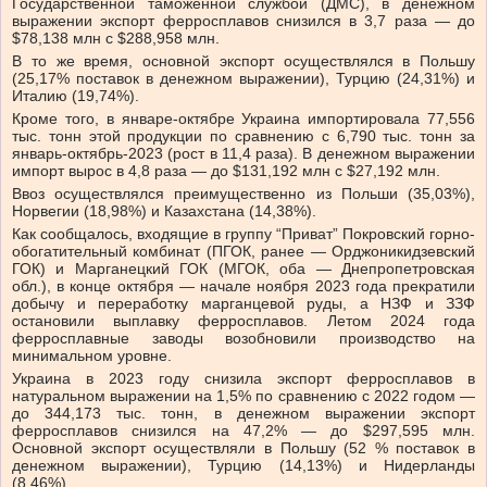
Государственной таможенной службой (ДМС), в денежном
выражении экспорт ферросплавов снизился в 3,7 раза — до
$78,138 млн с $288,958 млн.
В то же время, основной экспорт осуществлялся в Польшу
(25,17% поставок в денежном выражении), Турцию (24,31%) и
Италию (19,74%).
Кроме того, в январе-октябре Украина импортировала 77,556
тыс. тонн этой продукции по сравнению с 6,790 тыс. тонн за
январь-октябрь-2023 (рост в 11,4 раза). В денежном выражении
импорт вырос в 4,8 раза — до $131,192 млн с $27,192 млн.
Ввоз осуществлялся преимущественно из Польши (35,03%),
Норвегии (18,98%) и Казахстана (14,38%).
Как сообщалось, входящие в группу “Приват” Покровский горно-
обогатительный комбинат (ПГОК, ранее — Орджоникидзевский
ГОК) и Марганецкий ГОК (МГОК, оба — Днепропетровская
обл.), в конце октября — начале ноября 2023 года прекратили
добычу и переработку марганцевой руды, а НЗФ и ЗЗФ
остановили выплавку ферросплавов. Летом 2024 года
ферросплавные заводы возобновили производство на
минимальном уровне.
Украина в 2023 году снизила экспорт ферросплавов в
натуральном выражении на 1,5% по сравнению с 2022 годом —
до 344,173 тыс. тонн, в денежном выражении экспорт
ферросплавов снизился на 47,2% — до $297,595 млн.
Основной экспорт осуществляли в Польшу (52 % поставок в
денежном выражении), Турцию (14,13%) и Нидерланды
(8,46%).