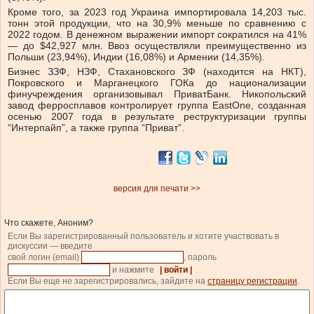
Кроме того, за 2023 год Украина импортировала 14,203 тыс.
тонн этой продукции, что на 30,9% меньше по сравнению с
2022 годом. В денежном выражении импорт сократился на 41%
— до $42,927 млн. Ввоз осуществляли преимущественно из
Польши (23,94%), Индии (16,08%) и Армении (14,35%).
Бизнес ЗЗФ, НЗФ, Стахановского ЗФ (находится на НКТ),
Покровского и Марганецкого ГОКа до национализации
финучреждения организовывал ПриватБанк. Никопольский
завод ферросплавов контролирует группа EastOne, созданная
осенью 2007 года в результате реструктуризации группы
“Интерпайп”, а также группа “Приват”.
версия для печати >>
Что скажете, Аноним?
Если Вы зарегистрированный пользователь и хотите участвовать в
дискуссии — введите
свой логин (email)
, пароль
и нажмите
| войти |
.
Если Вы еще не зарегистрировались, зайдите на
страницу регистрации
.