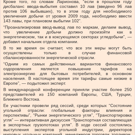
Кроме того, по словам Ларионова, “если в прошлом году
дисбаланс ввода-выбытия составил 10 лав (введено 96 лав
против 106 выбывших), то в этом году для необходимого
увеличения добычи от уровня 2009 года, необходимо ввести
143 лавы, при плановом выбытии 102”.
“Проанализировав ввод-вывод лав по маркам, делаем вывод,
что увеличение добычи должно произойти как в
энергетическом, так и в коксующемся секторах угледобычи”, —
добавил начальник отдела компании.
В то же время он считает, что все эти меры могут быть
осуществлены только в случае финансовой
сбалансированности энергетической отрасли.
“Одним из самых действенных вариантов финансового
оздоровления является повышение тарифов на
электроэнергию для бытовых потребителей, в основном
населения. В настоящее время эти тарифы самые низкие в
Европе”, — подытожил эксперт.
В международной конференции приняли участие более 250
представителей из 150 компаний Европы, США, Турции,
Ближнего Востока.
Ее участники провели ряд сессий, среди которых “Состояние
угольной отрасли: глобальные факторы влияния и
перспективы”, “Рынки энергетического угля”, “Транспортировка
угля” — интерактивная дискуссия “Транспортная составляющая
в экспортных грузопотоках угля”. В ходе сессий состоялись
выступления экспертов угольной индустрии, директоров
мировых угольных компаний, менеджеров торговли топливом,