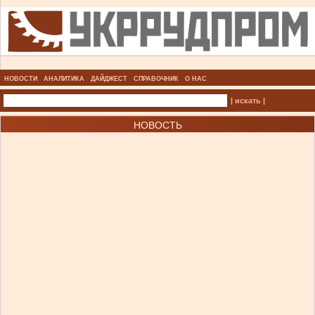
НОВОСТИ
АНАЛИТИКА
ДАЙДЖЕСТ
СПРАВОЧНИК
О НАС
| искать |
НОВОСТЬ