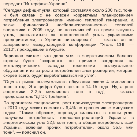
передает “Интерфакс-Украина”.
“Сегодня дефицит угля, который составлял около 200 тыс. тонн,
и был связан с не совсем корректным планированием
потребления электроэнергии именно тепловой генерации, а
также финансовой несбалансированностью тепловой
энергетики в 2009 году, не позволившей во время закупить
уголь, расплатиться за поставленный уголь украинскими
предприятиями, в Украине нивелирован”, — сказал он по
завершению международной конференции “Уголь СНГ —
2010”, проходившей в Алуште.
Ларионов считает, что доля угля в энергетическом балансе
страны будет “возрастать по причине внедрения на
металлургических заводах технологии пылеугольного
обдувания и из-за роста потребления электроэнергии, которая,
скорее всего, будет вырабатываться на угле”.
“Оценка рынка пылеугольного обдувания около 4 миллионов
тонн в год. Эта цифра будет где-то с 14-15 года. Ну, а рост
энергетики 2-2,5 миллионов тонн в год”, — сказал
представитель “ДТЭК Трейдинг”.
По прогнозам специалиста, рост производства электроэнергии
в 2010 году может составить 6,4% по сравнению с минувшим
годом. “Таким образом, переводя киловатты в тонны угля,
получаем потребность теплоэлектростанций Украины в
энергетическом угле 32,5 млн тонн, а общая потребность всей
Украины, включая прочих потребителей, около 36,5 млн
тонн”, — пояснил он.