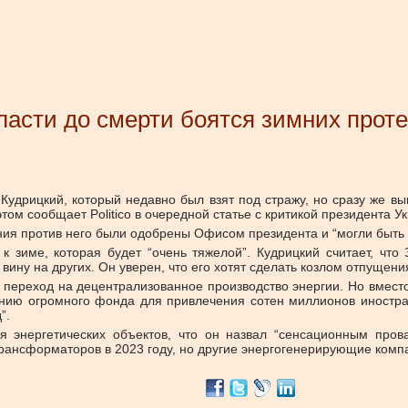
 власти до смерти боятся зимних прот
удрицкий, который недавно был взят под стражу, но сразу же выш
том сообщает Politico в очередной статье с критикой президента У
ия против него были одобрены Офисом президента и “могли быть 
 к зиме, которая будет “очень тяжелой”. Кудрицкий считает, что
ину на других. Он уверен, что его хотят сделать козлом отпущения
ил переход на децентрализованное производство энергии. Но вме
нию огромного фонда для привлечения сотен миллионов иностран
”.
энергетических объектов, что он назвал “сенсационным провал
рансформаторов в 2023 году, но другие энергогенерирующие компа