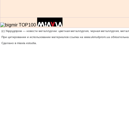
(c) Укррудпром — новости металлургии: цветная металлургия, черная металлургия, мета
При цитировании и использовании материалов ссылка на
www.ukrrudprom.ua
обязательна.
Сделано в miavia estudia.