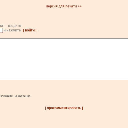
версия для печати >>
ии — введите
и нажмите
| войти |
.
 кликните на картинке.
| прокомментировать |