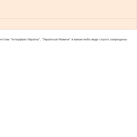
тва "Iнтерфакс-Україна", "Українськi Новини" в каком-либо виде строго запрещены