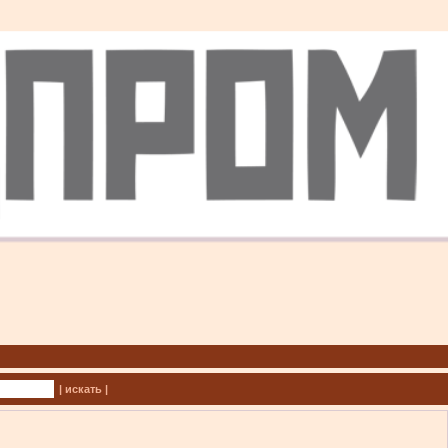
| искать |