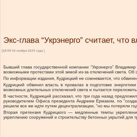
Экс-глава “Укрэнерго” считает, что
[18:05 04 ноября 2025 года ]
Бывший глава государственной компании “Укрэнерго” Владимир К
возможными протестами этой зимой из-за отключений света. Об э
По информации издания, Кудрицкий не сомневается, что обвинен
Кудрицкий обвинил власть в провалах в подготовке энергетики
возможных длительных отключений света и пытается переложить в
В частности, Кудрикций рассказал, что три года назад предлож
руководителем Офиса президента Андреем Ермаком, по “созда
решили все же идти путем децентрализации, “но мы потеряли год
Вторая претензия Кудрицкого — медленные темпы укрепления 
укреплению сооружений и строительству бетонных укрытий для т