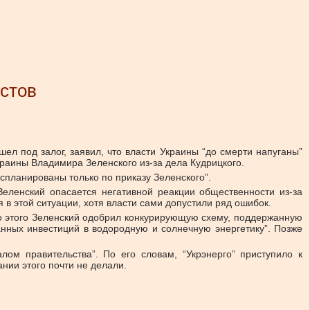
естов
ел под залог, заявил, что власти Украины “до смерти напуганы”
краины Владимира Зеленского из-за дела Кудрицкого.
спланированы только по приказу Зеленского”.
 Зеленский опасается негативной реакции общественности из-за
 в этой ситуации, хотя власти сами допустили ряд ошибок.
сто этого Зеленский одобрил конкурирующую схему, поддержанную
ных инвестиций в водородную и солнечную энергетику”. Позже
ом правительства”. По его словам, “Укрэнерго” приступило к
нии этого почти не делали.