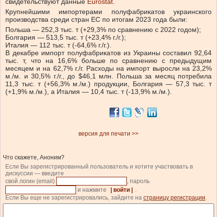
свидетельствуют данные
Eurostat
.
Крупнейшими импортерами полуфабрикатов украинского
производства среди стран ЕС по итогам 2023 года были:
Польша — 252,3 тыс. т (+29,3% по сравнению с 2022 годом);
Болгария — 513,5 тыс. т (+23,4% г./г.);
Италия — 112 тыс. т (-64,6% г./г.).
В декабре импорт полуфабрикатов из Украины составил 92,64
тыс. т, что на 16,6% больше по сравнению с предыдущим
месяцем и на 62,7% г./г. Расходы на импорт выросли на 23,2%
м./м. и 30,5% г./г., до $46,1 млн. Польша за месяц потребила
11,3 тыс. т (+56,3% м./м.) продукции, Болгария — 57,3 тыс. т
(+1,9% м./м.), а Италия — 10,4 тыс. т (-13,9% м./м.).
версия для печати >>
Что скажете, Аноним?
Если Вы зарегистрированный пользователь и хотите участвовать в
дискуссии — введите
свой логин (email)
, пароль
и нажмите
| войти |
.
Если Вы еще не зарегистрировались, зайдите на
страницу регистрации
.