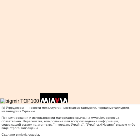
(c) Укррудпром — новости металлургии: цветная металлургия, черная металлургия,
металлургия Украины
При цитировании и использовании материалов ссылка на
www.ukrrudprom.ua
обязательна. Перепечатка, копирование или воспроизведение информации,
содержащей ссылку на агентства "Iнтерфакс-Україна", "Українськi Новини" в каком-либо
виде строго запрещены
Сделано в miavia estudia.