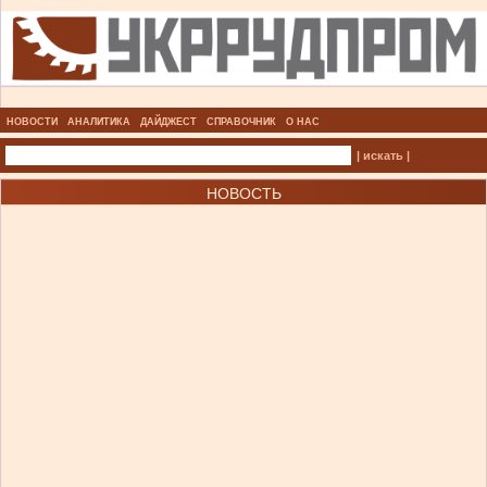
НОВОСТИ
АНАЛИТИКА
ДАЙДЖЕСТ
СПРАВОЧНИК
О НАС
| искать |
НОВОСТЬ