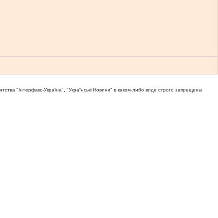
тва "Iнтерфакс-Україна", "Українськi Новини" в каком-либо виде строго запрещены