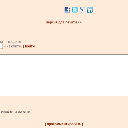
версия для печати >>
ии — введите
и нажмите
| войти |
.
 кликните на картинке.
| прокомментировать |