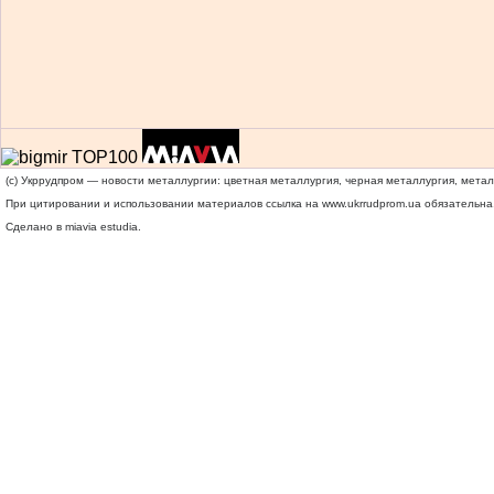
(c) Укррудпром — новости металлургии: цветная металлургия, черная металлургия, мета
При цитировании и использовании материалов ссылка на
www.ukrrudprom.ua
обязательна.
Сделано в miavia estudia.