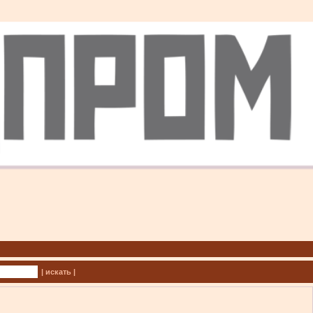
| искать |