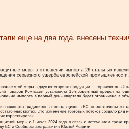
али еще на два года, внесены техни
защитные меры в отношении импорта 26 стальных изделий 
щения серьезного ущерба европейской промышленности. 
вание этой меры в двух категориях продукции — горячекатаный п
орий товаров Комиссия установила 15-процентный предел на од
кновение импорта в первый день квартала будет ограничено в об
ю экспорта традиционных поставщиков в ЕС по остаточным квотам 
 остаточных квотах. Это изменение торговых потоков создало ряд
ких корректировок.
ащитной меры с 1 июля 2024 года в связи с истечением срока 
жду ЕС и Сообществом развития Южной Африки.