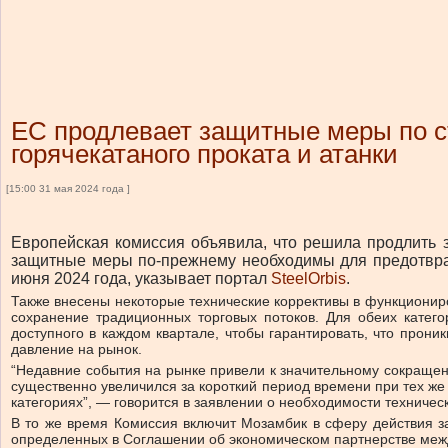
ЕС продлевает защитные меры по ст
горячекатаного проката и атанки
[15:00 31 мая 2024 года ]
Европейская комиссия объявила, что решила продлить 
защитные меры по-прежнему необходимы для предотвра
июня 2024 года, указывает портал
SteelOrbis
.
Также внесены некоторые технические коррективы в функциониро
сохранение традиционных торговых потоков. Для обеих катег
доступного в каждом квартале, чтобы гарантировать, что прони
давление на рынок.
“Недавние события на рынке привели к значительному сокращени
существенно увеличился за короткий период времени при тех же
категориях”, — говорится в заявлении о необходимости техничес
В то же время Комиссия включит Мозамбик в сферу действия з
определенных в Соглашении об экономическом партнерстве ме