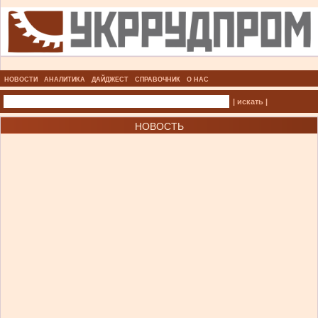
НОВОСТИ
АНАЛИТИКА
ДАЙДЖЕСТ
СПРАВОЧНИК
О НАС
| искать |
НОВОСТЬ