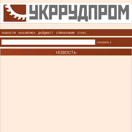
НОВОСТИ
АНАЛИТИКА
ДАЙДЖЕСТ
СПРАВОЧНИК
О НАС
| искать |
НОВОСТЬ