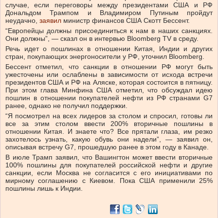
случае, если переговоры между президентами США и РФ
Дональдом Трампом и Владимиром Путиным пройдут
неудачно,
заявил
министр финансов США Скотт Бессент.
“Европейцы должны присоединиться к нам в наших санкциях.
Они должны”, — сказл он в интервью Bloomberg TV в среду.
Речь идет о пошлинах в отношении Китая, Индии и других
стран, покупающих энергоносители у РФ, уточнил Bloomberg.
Бессент отметил, что санкции в отношении РФ могут быть
ужесточены или ослаблены в зависимости от исхода встречи
президентов США и РФ на Аляске, которая состоится в пятницу.
При этом глава Минфина США отметил, что обсуждал идею
пошлин в отношении покупателей нефти из РФ странами G7
ранее, однако не получил поддержки.
“Я посмотрел на всех лидеров за столом и спросил, готовы ли
все за этим столом ввести 200% вторичные пошлины в
отношении Китая. И знаете что? Все прятали глаза, им резко
захотелось узнать, какую обувь они надели”, — заявил он,
описывая встречу G7, прошедшую ранее в этом году в Канаде.
В июле Трамп заявил, что Вашингтон может ввести вторичные
100% пошлины для покупателей российской нефти и другие
санкции, если Москва не согласится с его инициативами по
мирному соглашению с Киевом. Пока США применили 25%
пошлины лишь к Индии.