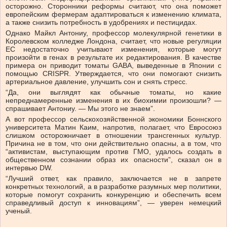
осторожно. Сторонники реформы считают, что она поможет
европейским фермерам адаптироваться к изменению климата,
а также снизить потребность в удобрениях и пестицидах.
Однако Майкл Антониу, профессор молекулярной генетики в
Королевском колледже Лондона, считает, что новые регуляции
ЕС недостаточно учитывают изменения, которые могут
произойти в генах в результате их редактирования. В качестве
примера он приводит томаты GABA, выведенные в Японии с
помощью CRISPR. Утверждается, что они помогают снизить
артериальное давление, улучшить сон и снять стресс.
“Да, они выглядят как обычные томаты, но какие
непреднамеренные изменения в их биохимии произошли? —
спрашивает Антониу. — Мы этого не знаем”.
А вот профессор сельскохозяйственной экономики Боннского
университета Матин Каим, напротив, полагает, что Евросоюз
слишком осторожничает в отношении трансгенных культур.
Причина не в том, что они действительно опасны, а в том, что
“активистам, выступающим против ГМО, удалось создать в
общественном сознании образ их опасности”, сказал он в
интервью DW.
“Лучший ответ, как правило, заключается не в запрете
конкретных технологий, а в разработке разумных мер политики,
которые помогут сохранить конкуренцию и обеспечить всем
справедливый доступ к инновациям”, — уверен немецкий
ученый.