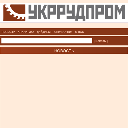
НОВОСТИ
АНАЛИТИКА
ДАЙДЖЕСТ
СПРАВОЧНИК
О НАС
| искать |
НОВОСТЬ