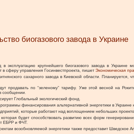
ьство биогазового завода в Украине
д в эксплуатацию крупнейшего биогазового завода в Украине 
т в сферу управления Госинвестпроекта, пишет
Экономическая пр
окитнянского сахарного завода в Киевской области. Планируется, 
удут продавать по “зеленому” тарифу. Уже этой весной на Роки
 в сообщении.
сирует Глобальный экологический фонд.
 Программы финансирования альтернативной энергетики в Украине н
дприятий, которые работают над воплощением небольших проектов
которая будет способствовать развитию всех форм генерировани
т ЕБРР и ФЧТ.
ектам возобновляемой энергетики также предоставит Шведское Аг