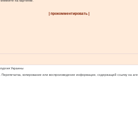
 кликните на картинке.
| прокомментировать |
ллургия Украины
 Перепечатка, копирование или воспроизведение информации, содержащей ссылку на агентс