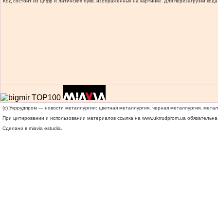
Код состоит из цифр и латинских букв, изображенных на картинке. Для перезагрузки кода
(c) Укррудпром — новости металлургии: цветная металлургия, черная металлургия, мета
При цитировании и использовании материалов ссылка на
www.ukrrudprom.ua
обязательна.
Сделано в miavia estudia.