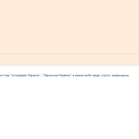
тва "Iнтерфакс-Україна", "Українськi Новини" в каком-либо виде строго запрещены