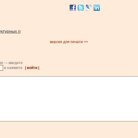
уктурных п
версия для печати >>
ии — введите
и нажмите
| войти |
.