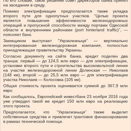
По его словам, такое решение совет директоров банка принял
на заседании в среду.
Помимо электрификации предполагается также укладка
второго пути для однопутных участков. “Целью проекта
является повышение эффективности железнодорожных
операций и пропускной способности между портами Одесской
области и внутренними районами (port hinterland traffic)”, —
поясняет банк.
Заемщиком выступает “Укрзализныця” — вертикально
интегрированная железнодорожная компания, полностью
принадлежащая правительству Украины.
Согласно документу на сайте банка, кредит поделен два
транша: первый — до 124,5 млн евро — для электрификации,
установки второго пути и строительства высоковольтной линии
на участке железнодорожной линии Долинская — Николаев
(148 км), второй — до 25,5 млн евро — для электрификации
участка Николаев — Колосовка (105 км).
Общая стоимость проекта оценивается суммой до 367,9 млн
евро.
Как сообщалось, Европейский инвестбанк 23 ноября 2016 года
уже утвердил такой же кредит 150 млн евро на реализацию
этого проекта.
Предполагается, что “Укрзализныця” также выделит
собственные средства и привлечет грантовое финансирование
в рамках технической помощи.