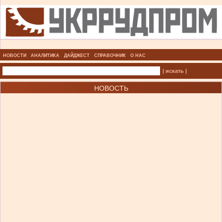
НОВОСТИ
АНАЛИТИКА
ДАЙДЖЕСТ
СПРАВОЧНИК
О НАС
| искать |
НОВОСТЬ