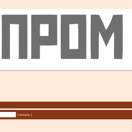
| искать |