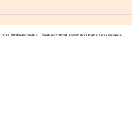
тва "Iнтерфакс-Україна", "Українськi Новини" в каком-либо виде строго запрещены