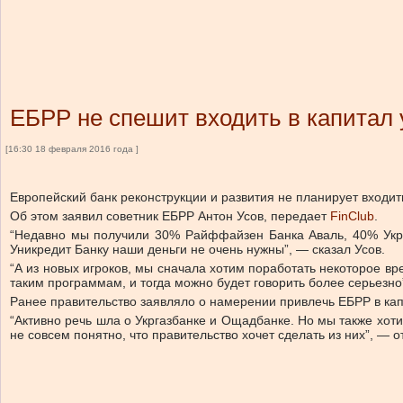
ЕБРР не спешит входить в капитал 
[16:30 18 февраля 2016 года ]
Европейский банк реконструкции и развития не планирует входить
Об этом заявил советник ЕБРР Антон Усов, передает
FinClub
.
“Недавно мы получили 30% Райффайзен Банка Аваль, 40% УкрС
Уникредит Банку наши деньги не очень нужны”, — сказал Усов.
“А из новых игроков, мы сначала хотим поработать некоторое в
таким программам, и тогда можно будет говорить более серьезно”
Ранее правительство заявляло о намерении привлечь ЕБРР в кап
“Активно речь шла о Укргазбанке и Ощадбанке. Но мы также хот
не совсем понятно, что правительство хочет сделать из них”, — о