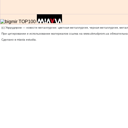
(c) Укррудпром — новости металлургии: цветная металлургия, черная металлургия, мета
При цитировании и использовании материалов ссылка на
www.ukrrudprom.ua
обязательна.
Сделано в miavia estudia.