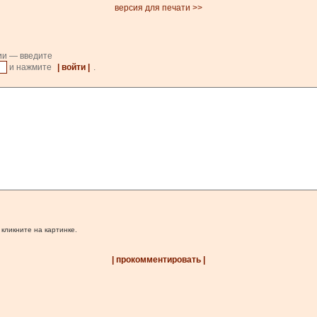
версия для печати >>
ии — введите
и нажмите
| войти |
.
 кликните на картинке.
| прокомментировать |