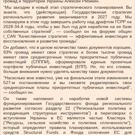
громад и территорий Украины Алексей Рябикин.
“Мы заходим в новый этап стратегического планирования. Вы
знаете, что (действующая) Государственная стратегия
регионального развития заканчивается в 2027 году. Мы
планируем в этом году завершить работу над драфтом ГСРР на
2028-34-й годы, чтобы у вас был год для наработки на ее базе
собственных стратегий”, — сообщил он на форуме общин
I_CAN “Качественная стратегия — эффективные инвестиции в
восстановление и развитие громады”.
Он добавил, что в целом количество таких документов хорошее,
93% громад имеют свои стратегии и более тысячи громад
имеют свои среднесрочные планы приоритетных публичных
инвестиций (СПППИ), сформировали единые проектные
портфели публичных инвестиций (ЕПП). Но, по его словам,
больше внимания нужно уделять качеству таких документов.
“Насколько мне известно, уже на финальном этапе изменения в
527-м постановлении и вы сможете редактировать свои
среднесрочные планы приоритетных публичных инвестиций”,
— сообщил он.
Он также напомнил о наработке новой системы
функционирования Государственного фонда регионального
развития согласно разделу 22 (”Региональная политика и
координация структурных инструментов”) в переговорах о
вступлении Украины в ЕС является частью Кластера 5
(”Ресурсы, сельское хозяйство и политика сплоченности”),
который определяет правила планирования, использования
средств Structural Funds и Фонда сплочения ЕС для