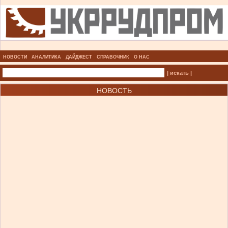
НОВОСТИ
АНАЛИТИКА
ДАЙДЖЕСТ
СПРАВОЧНИК
О НАС
| искать |
НОВОСТЬ