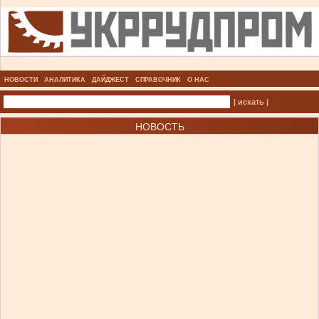
НОВОСТИ
АНАЛИТИКА
ДАЙДЖЕСТ
СПРАВОЧНИК
О НАС
| искать |
НОВОСТЬ