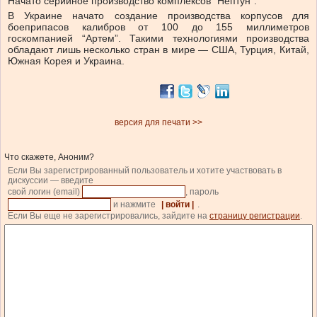
Начато серийное производство комплексов “Нептун”.
В Украине начато создание производства корпусов для
боеприпасов калибров от 100 до 155 миллиметров
госкомпанией “Артем”. Такими технологиями производства
обладают лишь несколько стран в мире — США, Турция, Китай,
Южная Корея и Украина.
версия для печати >>
Что скажете, Аноним?
Если Вы зарегистрированный пользователь и хотите участвовать в
дискуссии — введите
свой логин (email)
, пароль
и нажмите
| войти |
.
Если Вы еще не зарегистрировались, зайдите на
страницу регистрации
.