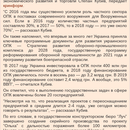
экономического развития и торговли Степан Кубив, передает
кринформ
.
“С 2016 года мы существенно усилили роль частного сектора
ОПК в поставках современного вооружения для Вооруженных
сил. Если в 2016 году количество частных предприятий
составляло 30%, в 2017 — 50%, то в 2018 году — это уже около
70%”, — рассказал Кубив.
Он также напомнил, что впервые за много лет Украина приняла
ключевые программные документы для развития украинского
ОПК — Стратегию развития оборонно-промышленного
комплекса до 2028 года, государственную программу
реформирования оборонной промышленности до 2021 года и
программу развития боеприпасной отрасли.
“В 2017 году Украина инвестировала в ОПК почти 400 млн грн
из государственного бюджета, в 2018 году финансирование
ОПК увеличилось почти в восемь раз — до 3,2 млрд грн. В 2019
году финансирование составит 2,4 млрд грн. А вообще, это 5%
ВВП”, — отчитался Кубив.
Он отметил, что к выполнению государственных задач в сфере
ОПК вовлечены более 20 госпредприятий.
“Несмотря на то, что реализация проектов с переоснащением
предприятий в среднем длится 2-4 года, уже сегодня можно
говорить о результатах”, — рассказал Кубив.
По его словам, в государственном конструкторском бюро “Луч”
завершено создание серийного производства по проекту
“Ольха” с дальностью поражения более 100 километров.