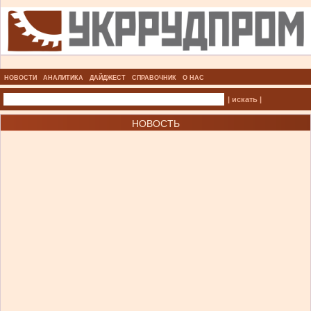
НОВОСТИ
АНАЛИТИКА
ДАЙДЖЕСТ
СПРАВОЧНИК
О НАС
| искать |
НОВОСТЬ