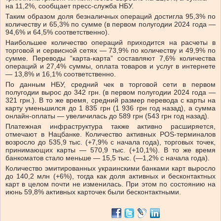
на 11,2%, сообщает пресс-служба НБУ.
Таким образом доля безналичных операций достигла 95,3% по
количеству и 65,3% по сумме (в первом полугодии 2024 года —
94,6% и 64,5% соответственно).
Наибольшее количество операций приходится на расчеты в
торговой и сервисной сетях — 73,9% по количеству и 49,9% по
сумме. Переводы “карта-карта” составляют 7,6% количества
операций и 27,4% суммы, оплата товаров и услуг в интернете
— 13,8% и 16,1% соответственно.
По данным НБУ, средний чек в торговой сети в первом
полугодии вырос до 342 грн. (в первом полугодии 2024 года —
321 грн.). В то же время, средний размер перевода с карты на
карту уменьшился до 1 835 грн (1 936 грн год назад), а сумма
онлайн-оплаты — увеличилась до 589 грн (543 грн год назад).
Платежная инфраструктура также активно расширяется,
отмечают в Нацбанке. Количество активных POS-терминалов
возросло до 535,9 тыс. (+7,9% с начала года), торговых точек,
принимающих карты — 570,9 тыс. (+10,1%). В то же время
банкоматов стало меньше — 15,5 тыс. (—1,2% с начала года).
Количество эмитированных украинскими банками карт выросло
до 140,2 млн (+6%), тогда как доля активных и бесконтактных
карт в целом почти не изменилась. При этом по состоянию на
июнь 59,8% активных карточек были бесконтактными.