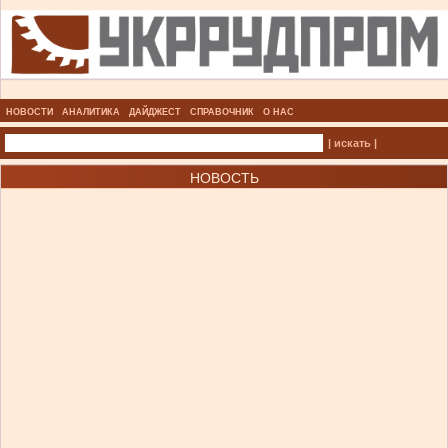
НОВОСТИ
АНАЛИТИКА
ДАЙДЖЕСТ
СПРАВОЧНИК
О НАС
| искать |
НОВОСТЬ