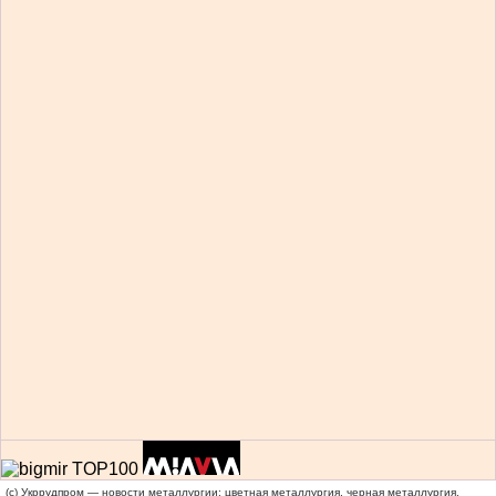
(c) Укррудпром — новости металлургии: цветная металлургия, черная металлургия,