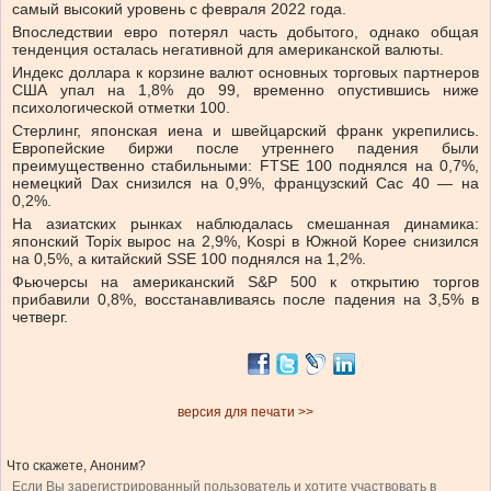
самый высокий уровень с февраля 2022 года.
Впоследствии евро потерял часть добытого, однако общая
тенденция осталась негативной для американской валюты.
Индекс доллара к корзине валют основных торговых партнеров
США упал на 1,8% до 99, временно опустившись ниже
психологической отметки 100.
Стерлинг, японская иена и швейцарский франк укрепились.
Европейские биржи после утреннего падения были
преимущественно стабильными: FTSE 100 поднялся на 0,7%,
немецкий Dax снизился на 0,9%, французский Cac 40 — на
0,2%.
На азиатских рынках наблюдалась смешанная динамика:
японский Topix вырос на 2,9%, Kospi в Южной Корее снизился
на 0,5%, а китайский SSE 100 поднялся на 1,2%.
Фьючерсы на американский S&P 500 к открытию торгов
прибавили 0,8%, восстанавливаясь после падения на 3,5% в
четверг.
версия для печати >>
Что скажете, Аноним?
Если Вы зарегистрированный пользователь и хотите участвовать в