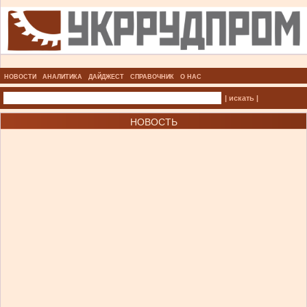
НОВОСТИ
АНАЛИТИКА
ДАЙДЖЕСТ
СПРАВОЧНИК
О НАС
| искать |
НОВОСТЬ